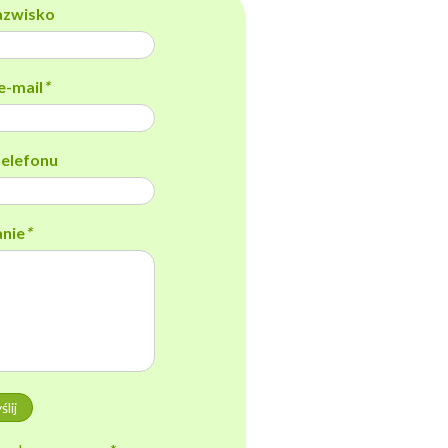
nazwisko
e-mail
*
elefonu
anie
*