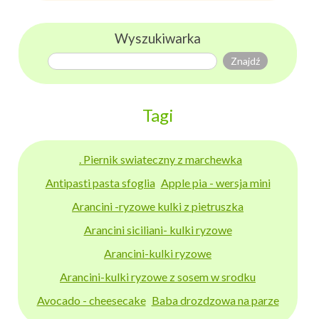
Wyszukiwarka
Tagi
. Piernik swiateczny z marchewka
Antipasti pasta sfoglia
Apple pia - wersja mini
Arancini -ryzowe kulki z pietruszka
Arancini siciliani- kulki ryzowe
Arancini-kulki ryzowe
Arancini-kulki ryzowe z sosem w srodku
Avocado - cheesecake
Baba drozdzowa na parze