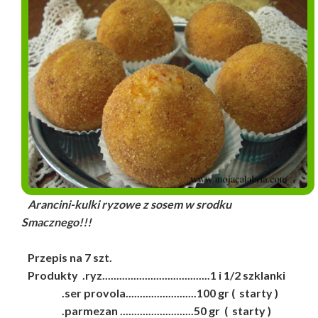
Arancini-kulki ryzowe z sosem w srodku
Smacznego!!!
Przepis na 7 szt.
Produkty .ryz......................................1 i 1/2 szklanki
.ser provola.........................100 gr ( starty )
.parmezan ..........................50 gr ( starty )