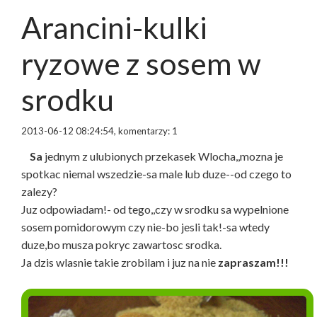
Arancini-kulki
ryzowe z sosem w
srodku
2013-06-12 08:24:54, komentarzy: 1
Sa
jednym z ulubionych przekasek Wlocha,,mozna je
spotkac niemal wszedzie-sa male lub duze--od czego to
zalezy?
Juz odpowiadam!- od tego,,czy w srodku sa wypelnione
sosem pomidorowym czy nie-bo jesli tak!-sa wtedy
duze,bo musza pokryc zawartosc srodka.
Ja dzis wlasnie takie zrobilam i juz na nie
zapraszam!!!