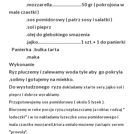
.mozzarella.........................50 gr ( pokrojona w
male czastki )
.sos pomidorowy ( patrz sosy i salatki )
.sol i pieprz
.olej do glebokiego smazenia
.jajko....................................1 szt.+ 1 do panierki
Panierka .bulka tarta
.maka
Wykonanie
Ryz pluczemy i zalewamy woda tyle aby go pokryla
,solimy i gotujemy na miekko.
Do wystudzonego ryzu
dokladamy starte sery, jajko sol i
pieprz i dobrze wyrabiamy.
Przygotowujemy sos pomidorowy ( okolo 5 lyzek ).
Bierzemy w reke porcje ryzu,rozplaszczamy ja robiac rodzaj "
lodeczki" i w to nakladamy lyzeczke sosu pomidorowego i
mala czastke mozzareli,ktora smialo mozemy zastapic serem
"provola".