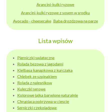
Arancini-kulki ryzowe
Arancini-kulki ryzowe z sosem w srodku
Avocado - cheesecake
Baba drozdzowa na parze
Lista wpisów
Pierniczki swiateczne
Rolada bezowa z jagodami
Kielbasa kanapkowa z kurczaka
Chlebek ze szpinakiem
Rolada z nalesnikow
Kuleczki serowe
Kolorowe jajka barwione naturalnie
Chrupiaca pokrzywa w ciescie
Serniczki czekoladowe