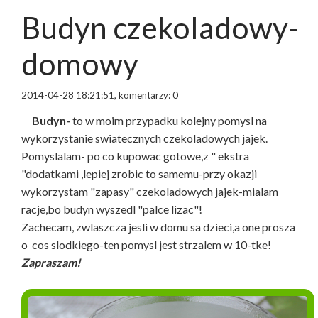
Budyn czekoladowy-
domowy
2014-04-28 18:21:51, komentarzy: 0
Budyn-
to w moim przypadku kolejny pomysl na
wykorzystanie swiatecznych czekoladowych jajek.
Pomyslalam- po co kupowac gotowe,z " ekstra
"dodatkami ,lepiej zrobic to samemu-przy okazji
wykorzystam "zapasy" czekoladowych jajek-mialam
racje,bo budyn wyszedl "palce lizac"!
Zachecam, zwlaszcza jesli w domu sa dzieci,a one prosza
o cos slodkiego-ten pomysl jest strzalem w 10-tke!
Zapraszam!