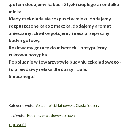
,potem dodajemy kakao i 2 lyzki cieplego z rondelka
mleka.
Kiedy czekolada sie rozpusci w mleku,dodajemy
rozpuszczone kako z maczka ,dodajemy aromat
,mieszamy ,chwilke gotujemy i nasz przepyszny
budyn gotowy.
Rozlewamy goracy do miseczek i posypujemy
cukrowa posypka.
Popoludnie w towarzystwie budyniu czkoladowego -
to prawdziwy relaks dla duszy i ciala.
Smacznego!
Kategorie wpisu:
Aktualności
,
Najnowsze
,
Ciasta i desery
Tagi wpisu:
Budyn czekoladowy-domowy
« powrót