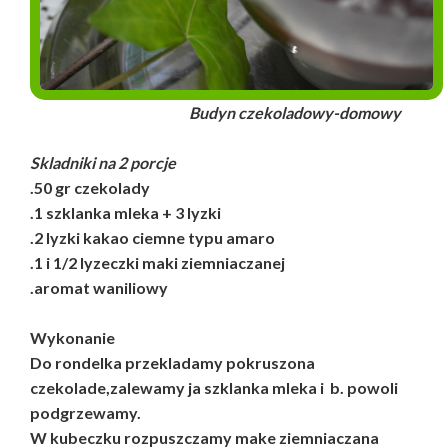
Budyn czekoladowy-domowy
Skladniki na 2 porcje
.50 gr czekolady
.1 szklanka mleka + 3 lyzki
.2 lyzki kakao ciemne typu amaro
.1 i 1/2 lyzeczki maki ziemniaczanej
.aromat waniliowy
Wykonanie
Do rondelka przekladamy pokruszona
czekolade,zalewamy ja szklanka mleka i b. powoli
podgrzewamy.
W kubeczku rozpuszczamy make ziemniaczana