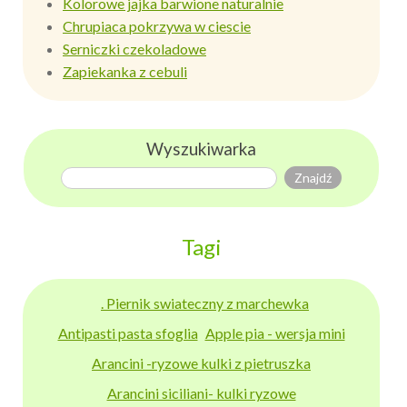
Kolorowe jajka barwione naturalnie
Chrupiaca pokrzywa w ciescie
Serniczki czekoladowe
Zapiekanka z cebuli
Wyszukiwarka
Tagi
. Piernik swiateczny z marchewka
Antipasti pasta sfoglia
Apple pia - wersja mini
Arancini -ryzowe kulki z pietruszka
Arancini siciliani- kulki ryzowe