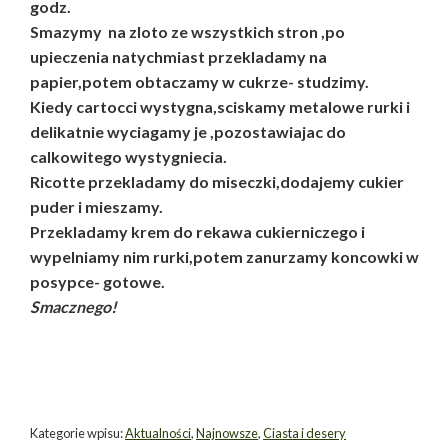
godz.
Smazymy na zloto ze wszystkich stron ,po
upieczenia natychmiast przekladamy na
papier,potem obtaczamy w cukrze- studzimy.
Kiedy cartocci wystygna,sciskamy metalowe rurki i
delikatnie wyciagamy je ,pozostawiajac do
calkowitego wystygniecia.
Ricotte przekladamy do miseczki,dodajemy cukier
puder i mieszamy.
Przekladamy krem do rekawa cukierniczego i
wypelniamy nim rurki,potem zanurzamy koncowki w
posypce- gotowe.
Smacznego!
Kategorie wpisu:
Aktualności
,
Najnowsze
,
Ciasta i desery