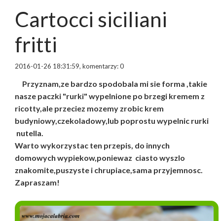
Cartocci siciliani
fritti
2016-01-26 18:31:59, komentarzy: 0
Przyznam,ze bardzo spodobala mi sie forma ,takie
nasze paczki "rurki" wypelnione po brzegi kremem z
ricotty,ale przeciez mozemy zrobic krem
budyniowy,czekoladowy,lub poprostu wypelnic rurki
nutella.
Warto wykorzystac ten przepis, do innych
domowych wypiekow,poniewaz ciasto wyszlo
znakomite,puszyste i chrupiace,sama przyjemnosc.
Zapraszam!