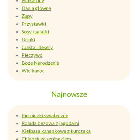
Makarony
Dania główne
Zupy
Przystawki
Sosy i salatki
Drinki
Ciasta i desery
Pieczywo
Boze Narodzenie
Wielkanoc
Najnowsze
Pierniczki swiateczne
Rolada bezowa z jagodami
Kielbasa kanapkowa z kurczaka
Chlebek ze szpinakiem