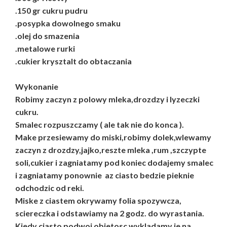
.150 gr cukru pudru
.posypka dowolnego smaku
.olej do smazenia
.metalowe rurki
.cukier krysztalt do obtaczania
Wykonanie
Robimy zaczyn z polowy mleka,drozdzy i lyzeczki
cukru.
Smalec rozpuszczamy ( ale tak nie do konca ).
Make przesiewamy do miski,robimy dolek,wlewamy
zaczyn z drozdzy,jajko,reszte mleka ,rum ,szczypte
soli,cukier i zagniatamy pod koniec dodajemy smalec
i zagniatamy ponownie az ciasto bedzie pieknie
odchodzic od reki.
Miske z ciastem okrywamy folia spozywcza,
sciereczka i odstawiamy na 2 godz. do wyrastania.
Kiedy ciasto podwoi objetosc,wykladamy je na