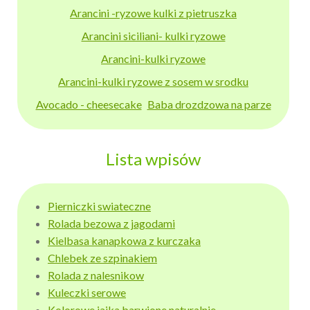
Arancini -ryzowe kulki z pietruszka
Arancini siciliani- kulki ryzowe
Arancini-kulki ryzowe
Arancini-kulki ryzowe z sosem w srodku
Avocado - cheesecake
Baba drozdzowa na parze
Lista wpisów
Pierniczki swiateczne
Rolada bezowa z jagodami
Kielbasa kanapkowa z kurczaka
Chlebek ze szpinakiem
Rolada z nalesnikow
Kuleczki serowe
Kolorowe jajka barwione naturalnie