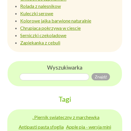
Rolada z nalesnikow
Kuleczki serowe
Kolorowe jajka barwione naturalnie
Chrupiaca pokrzywa w ciescie
Serniczki czekoladowe
Zapiekanka z cebuli
Wyszukiwarka
Tagi
. Piernik swiateczny z marchewka
Antipasti pasta sfoglia
Apple pia - wersja mini