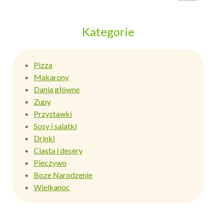
Kategorie
Pizza
Makarony
Dania główne
Zupy
Przystawki
Sosy i salatki
Drinki
Ciasta i desery
Pieczywo
Boze Narodzenie
Wielkanoc