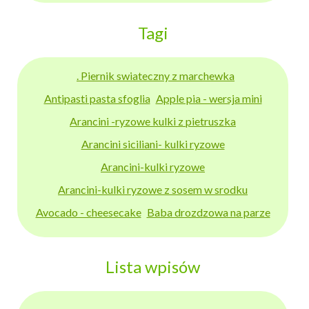
Tagi
. Piernik swiateczny z marchewka
Antipasti pasta sfoglia
Apple pia - wersja mini
Arancini -ryzowe kulki z pietruszka
Arancini siciliani- kulki ryzowe
Arancini-kulki ryzowe
Arancini-kulki ryzowe z sosem w srodku
Avocado - cheesecake
Baba drozdzowa na parze
Lista wpisów