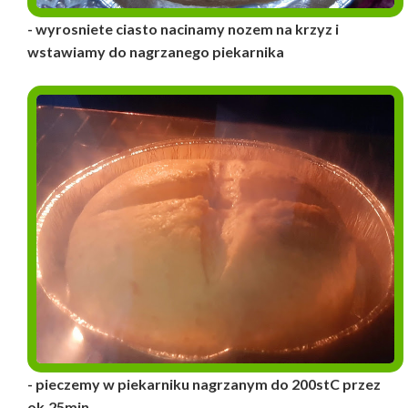
- wyrosniete ciasto nacinamy nozem na krzyz i
wstawiamy do nagrzanego piekarnika
- pieczemy w piekarniku nagrzanym do 200stC przez
ok.25min