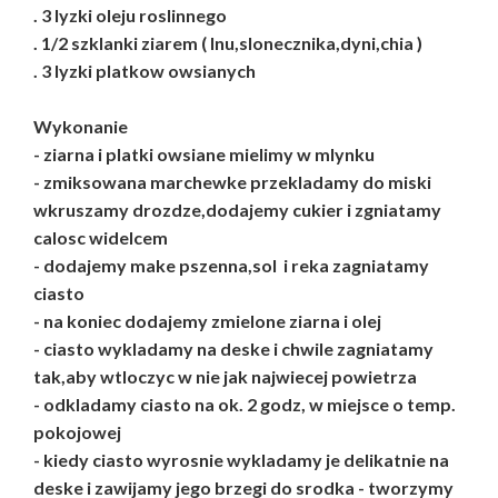
. 3 lyzki oleju roslinnego
. 1/2 szklanki ziarem ( lnu,slonecznika,dyni,chia )
. 3 lyzki platkow owsianych
Wykonanie
- ziarna i platki owsiane mielimy w mlynku
- zmiksowana marchewke przekladamy do miski
wkruszamy drozdze,dodajemy cukier i zgniatamy
calosc widelcem
- dodajemy make pszenna,sol i reka zagniatamy
ciasto
- na koniec dodajemy zmielone ziarna i olej
- ciasto wykladamy na deske i chwile zagniatamy
tak,aby wtloczyc w nie jak najwiecej powietrza
- odkladamy ciasto na ok. 2 godz, w miejsce o temp.
pokojowej
- kiedy ciasto wyrosnie wykladamy je delikatnie na
deske i zawijamy jego brzegi do srodka - tworzymy