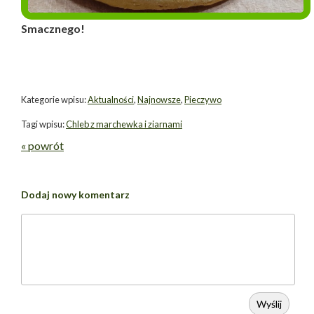
Smacznego!
Kategorie wpisu:
Aktualności
,
Najnowsze
,
Pieczywo
Tagi wpisu:
Chleb z marchewka i ziarnami
« powrót
Dodaj nowy komentarz
Wyślij