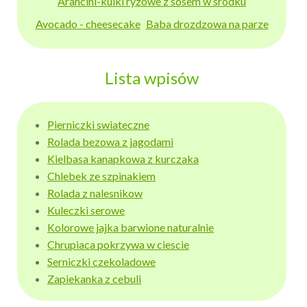
Arancini-kulki ryzowe z sosem w srodku
Avocado - cheesecake
Baba drozdzowa na parze
Lista wpisów
Pierniczki swiateczne
Rolada bezowa z jagodami
Kielbasa kanapkowa z kurczaka
Chlebek ze szpinakiem
Rolada z nalesnikow
Kuleczki serowe
Kolorowe jajka barwione naturalnie
Chrupiaca pokrzywa w ciescie
Serniczki czekoladowe
Zapiekanka z cebuli