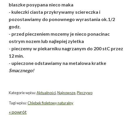
blaszke posypana nieco maka
- kuleczki ciasta przykrywamy sciereczka i
pozostawiamy do ponownego wyrastania ok.1/2
godz.
- przed pieczeniem mozemy je nieco ponacinac
ostrym nozem lub najlepiej zyletka
- pieczemy w piekarniku nagrzanym do 200 stC przez
12 min.
- upieczone odstawiamy na metalowa kratke
Smacznego!
Kategorie wpisu:
Aktualności
,
Najnowsze
,
Pieczywo
Tagi wpisu:
Chlebek fioletowy naturalny
« powrót