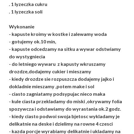
. 1 lyzeczka cukru
. 1 lyzeczka soli
Wykonanie
- kapuste kroimy w kostke i zalewamy woda
- gotujemy ok.10 min,
- kapuste odcedzamy na sitku a wywar odstwiamy
do wystygniecia
- do letniego wywaru z kapusty wkruszamy
drozdze,dodajemy cukier i mieszamy
- kiedy drozdze sie rozpuszcza dodajemy jajko i
dokladnie mieszamy ,potem make i sol
- ciasto zagniatamy podsypujac nieco maka
- kule ciasta przekladamy do miski ,okrywamy folia
spozywcza i odstawiamy do wyrastania ok.2 godz.
- kiedy ciasto podwoi swoja bjetosc wykladamy je
delikatnie na deske i dzielimy na rowne 4 czesci
- kazda porcje wyrabiamy delikatnie i ukladamy na