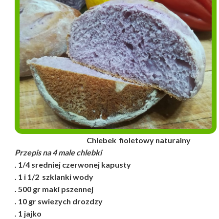
Chlebek fioletowy naturalny
Przepis na 4 male chlebki
. 1/4 sredniej czerwonej kapusty
. 1 i 1/2 szklanki wody
. 500 gr maki pszennej
. 10 gr swiezych drozdzy
. 1 jajko