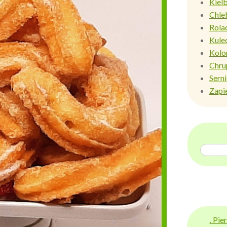
Kiel
Chle
Rola
Kule
Kolo
Chru
Sern
Zapi
. Pi