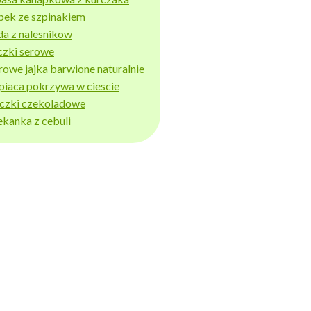
bek ze szpinakiem
da z nalesnikow
czki serowe
rowe jajka barwione naturalnie
piaca pokrzywa w ciescie
iczki czekoladowe
ekanka z cebuli