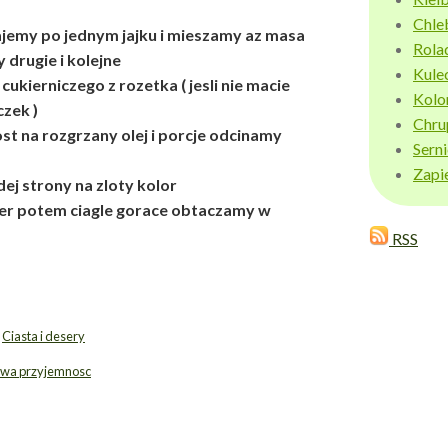
Chle
ajemy po jednym jajku i mieszamy az masa
Rola
drugie i kolejne
Kule
ukierniczego z rozetka ( jesli nie macie
Kolo
zek )
Chru
st na rozgrzany olej i porcje odcinamy
Sern
Zapi
ej strony na zloty kolor
ier potem ciagle gorace obtaczamy w
RSS
,
Ciasta i desery
lowa przyjemnosc