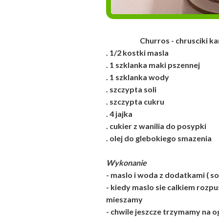
Churros - chrusciki karn
. 1/2 kostki masla
. 1 szklanka maki pszennej
. 1 szklanka wody
. szczypta soli
. szczypta cukru
. 4 jajka
. cukier z wanilia do posypki
. olej do glebokiego smazenia
Wykonanie
- maslo i woda z dodatkami ( s
- kiedy maslo sie calkiem rozp
mieszamy
- chwile jeszcze trzymamy na o