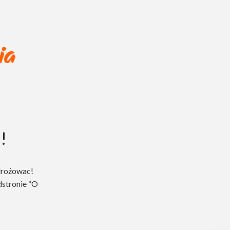
!
drożowac!
dstronie “O