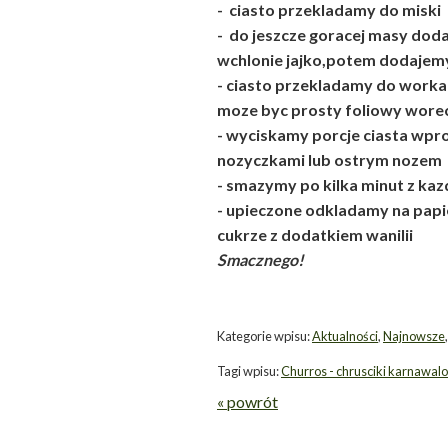
- ciasto przekladamy do miski
- do jeszcze goracej masy dod
wchlonie jajko,potem dodajemy 
- ciasto przekladamy do worka c
moze byc prosty foliowy worec
- wyciskamy porcje ciasta wpro
nozyczkami lub ostrym nozem
- smazymy po kilka minut z kazd
- upieczone odkladamy na pap
cukrze z dodatkiem wanilii
Smacznego!
Kategorie wpisu:
Aktualności
,
Najnowsze
Tagi wpisu:
Churros - chrusciki karnawa
« powrót