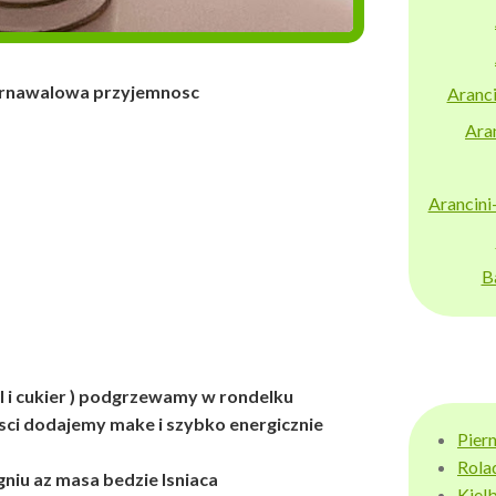
awalowa przyjemnosc
Aranci
Aran
Arancini
B
ol i cukier ) podgrzewamy w rondelku
usci dodajemy make i szybko energicznie
Pier
Rola
gniu az masa bedzie lsniaca
Kiel