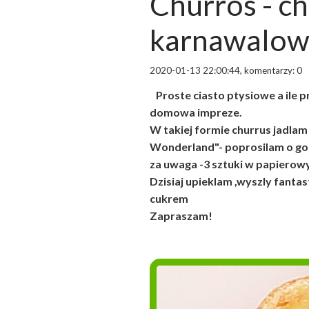
Churros - ch
karnawalow
2020-01-13 22:00:44, komentarzy: 0
Proste ciasto ptysiowe a ile p
domowa impreze.
W takiej formie churrus jadlam
Wonderland"- poprosilam o gor
za uwaga -3 sztuki w papierow
Dzisiaj upieklam ,wyszly fant
cukrem
Zapraszam!