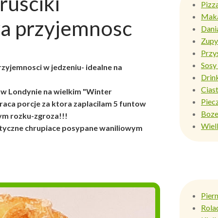
rusciki
Pizz
Mak
a przyjemnosc
Dani
Zupy
Przy
Sosy 
rzyjemnosci w jedzeniu- idealne na
Drin
Ciast
 w Londynie na wielkim "Winter
Piec
aca porcje za ktora zaplacilam 5 funtow
Boze
ym rozku-zgroza!!!
Wiel
astyczne chrupiace posypane waniliowym
Pier
Rola