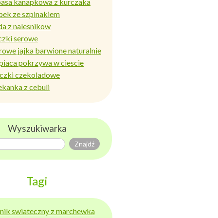
basa kanapkowa z kurczaka
bek ze szpinakiem
da z nalesnikow
czki serowe
rowe jajka barwione naturalnie
piaca pokrzywa w ciescie
iczki czekoladowe
ekanka z cebuli
Wyszukiwarka
Tagi
ernik swiateczny z marchewka