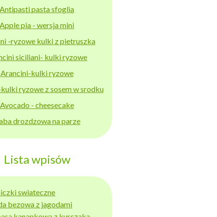
Antipasti pasta sfoglia
Apple pia - wersja mini
ni -ryzowe kulki z pietruszka
cini siciliani- kulki ryzowe
Arancini-kulki ryzowe
-kulki ryzowe z sosem w srodku
Avocado - cheesecake
aba drozdzowa na parze
Lista wpisów
niczki swiateczne
da bezowa z jagodami
basa kanapkowa z kurczaka