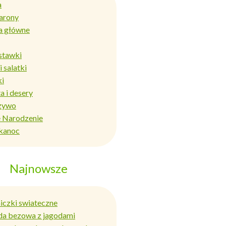
a
arony
a główne
stawki
i salatki
ki
a i desery
zywo
 Narodzenie
kanoc
Najnowsze
niczki swiateczne
da bezowa z jagodami