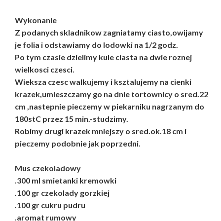
Wykonanie
Z podanych skladnikow zagniatamy ciasto,owijamy
je folia i odstawiamy do lodowki na 1/2 godz.
Po tym czasie dzielimy kule ciasta na dwie roznej
wielkosci czesci.
Wieksza czesc walkujemy i ksztalujemy na cienki
krazek,umieszczamy go na dnie tortownicy o sred.22
cm ,nastepnie pieczemy w piekarniku nagrzanym do
180stC przez 15 min.-studzimy.
Robimy drugi krazek mniejszy o sred.ok.18 cm i
pieczemy podobnie jak poprzedni.
Mus czekoladowy
.300 ml smietanki kremowki
.100 gr czekolady gorzkiej
.100 gr cukru pudru
.aromat rumowy