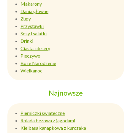
Makarony
Dania główne
Zupy
Przystawki
Sosy i salatki
Drinki
Ciasta i desery
Pieczywo
Boze Narodzenie
Wielkanoc
Najnowsze
Pierniczki swiateczne
Rolada bezowa z jagodami
Kielbasa kanapkowa z kurczaka