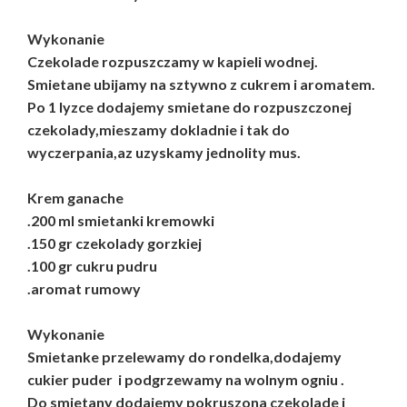
Wykonanie
Czekolade rozpuszczamy w kapieli wodnej.
Smietane ubijamy na sztywno z cukrem i aromatem.
Po 1 lyzce dodajemy smietane do rozpuszczonej
czekolady,mieszamy dokladnie i tak do
wyczerpania,az uzyskamy jednolity mus.
Krem ganache
.200 ml smietanki kremowki
.150 gr czekolady gorzkiej
.100 gr cukru pudru
.aromat rumowy
Wykonanie
Smietanke przelewamy do rondelka,dodajemy
cukier puder i podgrzewamy na wolnym ogniu .
Do smietany dodajemy pokruszona czekolade i