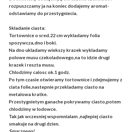
rozpuszczamy ja na koniec dodajemy aromat-
odstawiamy do przestygniecia.
Skladanie ciasta:
Tortownice o sred.22 cm wykladamy folia
spozywcza,dno i boki.
Na dno ukladamy wiekszy krazek wykladamy
polowe musu czekoladowego,na to idzie drugi
krazek i reszta musu.
Chlodzimy calosc ok.1 godz.
Po tym czasie otwieramy tortownice i zdejmujemy z
ciata folie,nastepnie przekladamy ciasto na
metalowa kratke.
Przestygnietym ganache pokrywamy ciasto,potem
chlodzimy w lodowce.
Tak jak wczesniej wspomnialam ,najlepiej ciasto
smakuje na drugi dzien.
Smacznego!