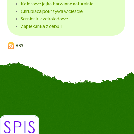
Kolorowe jajka barwione naturalnie
Chrupiaca pokrzywa w ciescie
Serniczki czekoladowe
Zapiekanka z cebuli
RSS