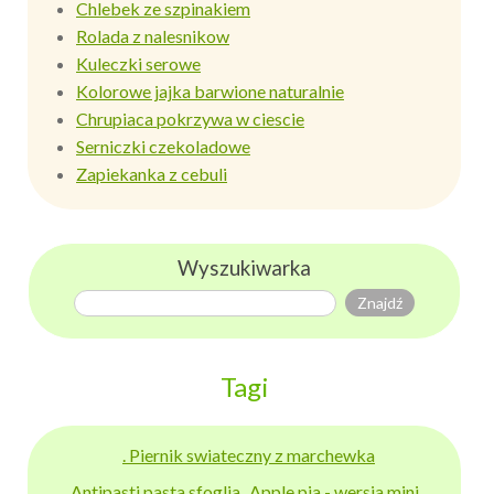
Chlebek ze szpinakiem
Rolada z nalesnikow
Kuleczki serowe
Kolorowe jajka barwione naturalnie
Chrupiaca pokrzywa w ciescie
Serniczki czekoladowe
Zapiekanka z cebuli
Wyszukiwarka
Tagi
. Piernik swiateczny z marchewka
Antipasti pasta sfoglia
Apple pia - wersja mini