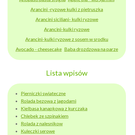
Arancini -ryzowe kulki z pietruszka
Arancini siciliani- kulki ryzowe
Arancini-kulki ryzowe
Arancini-kulki ryzowe z sosem w srodku
Avocado - cheesecake
Baba drozdzowa na parze
Lista wpisów
Pierniczki swiateczne
Rolada bezowa z jagodami
Kielbasa kanapkowa z kurczaka
Chlebek ze szpinakiem
Rolada z nalesnikow
Kuleczki serowe