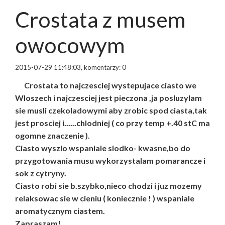
Crostata z musem
owocowym
2015-07-29 11:48:03, komentarzy: 0
Crostata to najczesciej wystepujace ciasto we
Wloszech i najczesciej jest pieczona ,ja posluzylam
sie musli czekoladowymi aby zrobic spod ciasta,tak
jest prosciej i......chlodniej ( co przy temp +.40 stC ma
ogomne znaczenie ).
Ciasto wyszlo wspaniale slodko- kwasne,bo do
przygotowania musu wykorzystalam pomarancze i
sok z cytryny.
Ciasto robi sie b.szybko,nieco chodzi i juz mozemy
relaksowac sie w cieniu ( koniecznie ! ) wspaniale
aromatycznym ciastem.
Zapraszam!