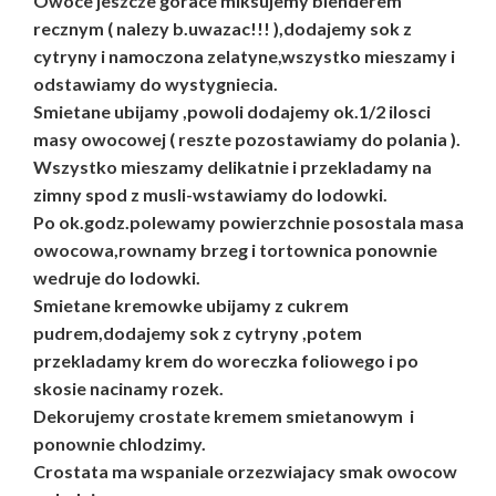
Owoce jeszcze gorace miksujemy blenderem
recznym ( nalezy b.uwazac!!! ),dodajemy sok z
cytryny i namoczona zelatyne,wszystko mieszamy i
odstawiamy do wystygniecia.
Smietane ubijamy ,powoli dodajemy ok.1/2 ilosci
masy owocowej ( reszte pozostawiamy do polania ).
Wszystko mieszamy delikatnie i przekladamy na
zimny spod z musli-wstawiamy do lodowki.
Po ok.godz.polewamy powierzchnie posostala masa
owocowa,rownamy brzeg i tortownica ponownie
wedruje do lodowki.
Smietane kremowke ubijamy z cukrem
pudrem,dodajemy sok z cytryny ,potem
przekladamy krem do woreczka foliowego i po
skosie nacinamy rozek.
Dekorujemy crostate kremem smietanowym i
ponownie chlodzimy.
Crostata ma wspaniale orzezwiajacy smak owocow