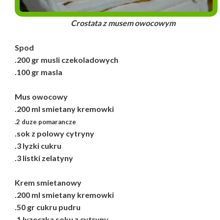
Crostata z musem owocowym
Spod
.200 gr musli czekoladowych
.100 gr masla
Mus owocowy
.200 ml smietany kremowki
.2 duze pomarancze
.sok z polowy cytryny
.3 lyzki cukru
.3 listki zelatyny
Krem smietanowy
.200 ml smietany kremowki
.50 gr cukru pudru
.1 lyzeczka soku z cytryny