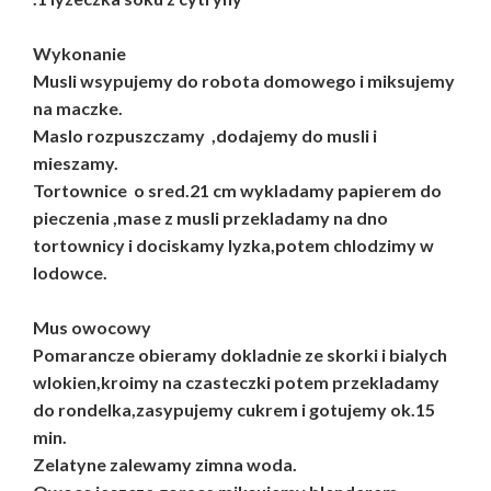
Wykonanie
Musli wsypujemy do robota domowego i miksujemy
na maczke.
Maslo rozpuszczamy ,dodajemy do musli i
mieszamy.
Tortownice o sred.21 cm wykladamy papierem do
pieczenia ,mase z musli przekladamy na dno
tortownicy i dociskamy lyzka,potem chlodzimy w
lodowce.
Mus owocowy
Pomarancze obieramy dokladnie ze skorki i bialych
wlokien,kroimy na czasteczki potem przekladamy
do rondelka,zasypujemy cukrem i gotujemy ok.15
min.
Zelatyne zalewamy zimna woda.