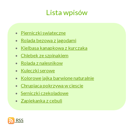
Lista wpisów
Pierniczki swiateczne
Rolada bezowa z jagodami
Kielbasa kanapkowa z kurczaka
Chlebek ze szpinakiem
Rolada z nalesnikow
Kuleczki serowe
Kolorowe jajka barwione naturalnie
Chrupiaca pokrzywa w ciescie
Serniczki czekoladowe
Zapiekanka z cebuli
RSS