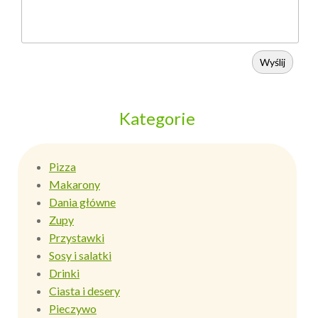
Wyślij
Kategorie
Pizza
Makarony
Dania główne
Zupy
Przystawki
Sosy i salatki
Drinki
Ciasta i desery
Pieczywo