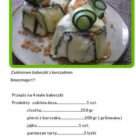
Cukiniowe babeczki z kurczakiem
Smacznego!!!
Przepis na 4 male babeczki
Produkty .cukinia duza.................................1 szt.
.ricotta............................................250 gr
.piersi z kurczaka...........................200 gr ( grilowana )
.jajko..............................................1 szt.
.parmezan tarty..............................3 lyzki