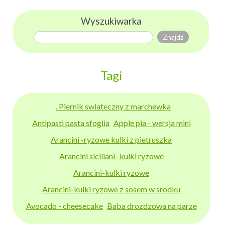
Wyszukiwarka
Tagi
. Piernik swiateczny z marchewka
Antipasti pasta sfoglia
Apple pia - wersja mini
Arancini -ryzowe kulki z pietruszka
Arancini siciliani- kulki ryzowe
Arancini-kulki ryzowe
Arancini-kulki ryzowe z sosem w srodku
Avocado - cheesecake
Baba drozdzowa na parze