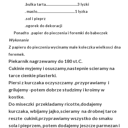
.bulka tarta.....................................3 lyzki
. maslo............................................1 lyzka
.sol i pieprz
.ogorek do dekoracji
Ponadto .papier do pieczenia i foremki do babeczek
Wykonanie
Z papieru do pieczenia wycinamy male koleczka wielkosci dna
feremek.
Piekarnik nagrzewamy do 180 st.C.
Cukinie myjemy i osuszamy,nastepnie scieramy na
tarce cienkie plasterki.
Piersi z kurczaka oczyszczamy ,przyprawiamy i
grilujemy -potem dobrze studzimy i kroimy w
kostke.
Do miseczki przekladamy ricotte,dodajemy
kurczaka, wbijamy jajko,scieramy na drobnej tarce
reszte cukinii,przyprawiamy wszystko do smaku
sola i pieprzem, potem dodajemy jeszcze parmezan i