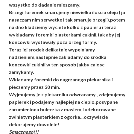
wszystko dokladanie mieszamy.
Brzegi foremek smarujemy niewielka iloscia oleju ( ja
nasaczam nim serwetke i tak smaruje brzegi ),potem
na dno kladziemy wyciete kolko z papieru i teraz
wykladamy foremki plasterkami cukinii,tak aby jej
koncowki wystawaly poza brzeg formy.
Teraz jej srodek delikatnie wypelniamy
nadzieniem,nastepnie zakladamy do srodka
koncowki cukinii,w ten sposob jakby calosc
zamykamy.
Wkladamy foremki do nagrzanego piekarnika i
pieczemy przez 30 min.
Wyjmujemy je z piekarnika odwracamy , zdejmujemy
papierek i podajemy najlepiej na cieplo,posypane
zarumieniona buleczka z maslem,i udekorowane
zwinietym plasterkiem z ogorka...oczywiscie
dekorujemy dowolnie!
Smacznego!!!