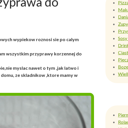
yprawa do
Pizz
Mak
Dani
Zupy
Przy
Sosy 
wych wypiekow roznosi sie po calym
Drin
Ciast
 nam wszystkim przyprawy korzennej do
Piec
Boze
ie,nie myslac nawet o tym ,jak latwo i
Wiel
w domu, ze skladnikow ,ktore mamy w
Pier
Rola