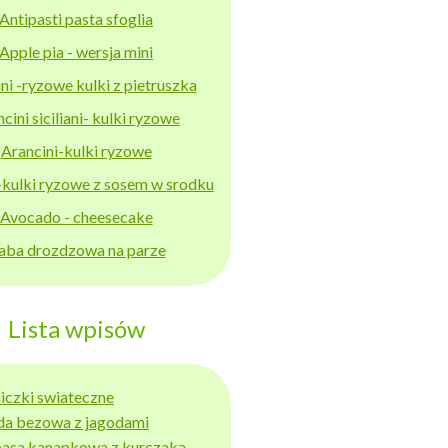
Antipasti pasta sfoglia
Apple pia - wersja mini
ni -ryzowe kulki z pietruszka
cini siciliani- kulki ryzowe
Arancini-kulki ryzowe
-kulki ryzowe z sosem w srodku
Avocado - cheesecake
aba drozdzowa na parze
Lista wpisów
niczki swiateczne
da bezowa z jagodami
basa kanapkowa z kurczaka