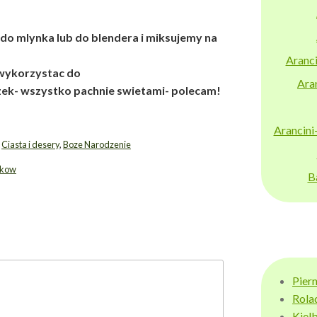
do mlynka lub do blendera i miksujemy na
Aranci
wykorzystac do
Aran
zek- wszystko pachnie swietami- polecam!
Arancini
,
Ciasta i desery
,
Boze Narodzenie
ikow
B
Pier
Rola
Kiel