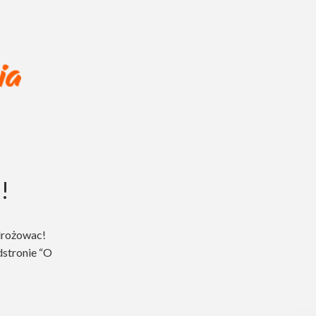
!
drożowac!
dstronie “O