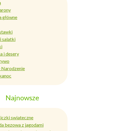
a
arony
a główne
stawki
i salatki
ki
a i desery
zywo
 Narodzenie
kanoc
Najnowsze
niczki swiateczne
da bezowa z jagodami