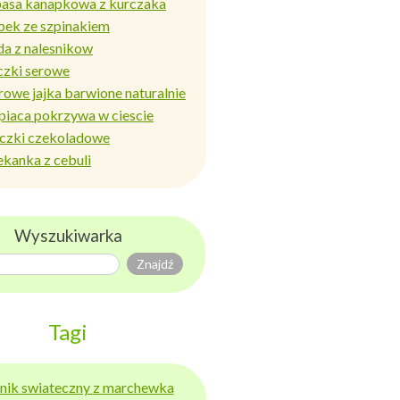
basa kanapkowa z kurczaka
bek ze szpinakiem
da z nalesnikow
czki serowe
rowe jajka barwione naturalnie
piaca pokrzywa w ciescie
iczki czekoladowe
ekanka z cebuli
Wyszukiwarka
Tagi
ernik swiateczny z marchewka