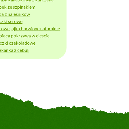
bek ze szpinakiem
da z nalesnikow
czki serowe
rowe jajka barwione naturalnie
piaca pokrzywa w ciescie
iczki czekoladowe
ekanka z cebuli