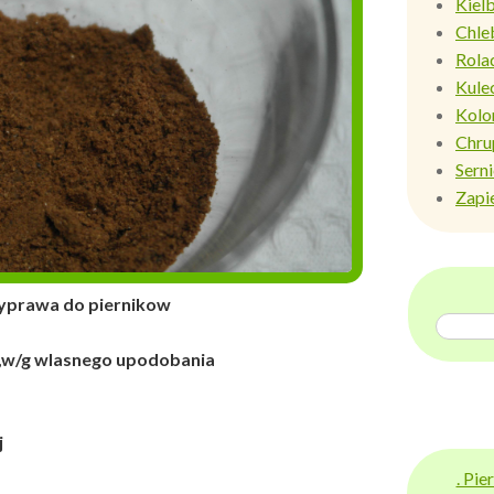
Kiel
Chle
Rola
Kule
Kolo
Chru
Sern
Zapi
do piernikow
i,w/g wlasnego upodobania
j
. Pi