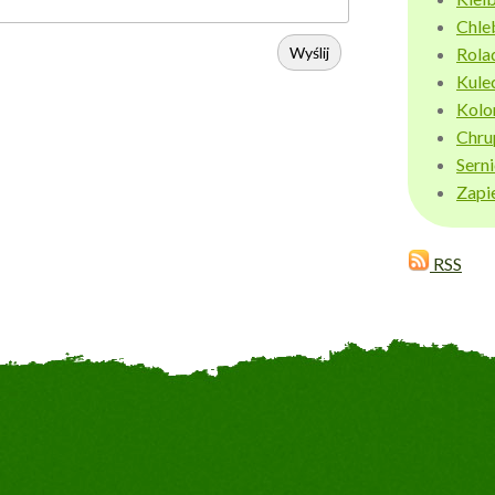
Chle
Wyślij
Rola
Kule
Kolo
Chru
Sern
Zapi
RSS