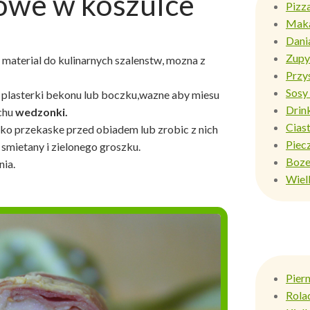
iowe w koszulce
Pizz
Mak
Dani
Zupy
material do kulinarnych szalenstw, mozna z
Przy
Sosy 
 w plasterki bekonu lub boczku,wazne aby miesu
Drin
chu
wedzonki.
Ciast
ko przekaske przed obiadem lub zrobic z nich
Piec
smietany i zielonego groszku.
Boze
nia.
Wiel
Pier
Rola