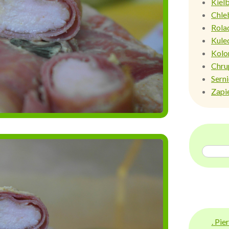
Kiel
Chle
Rola
Kule
Kolo
Chru
Sern
Zapi
. Pi