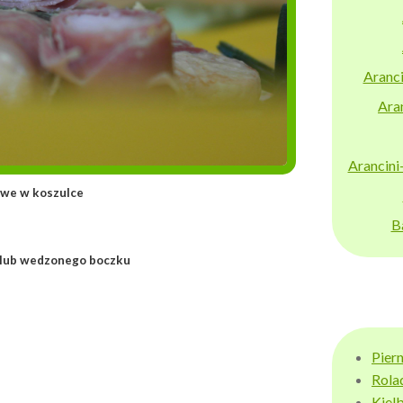
Aranci
Aran
Arancini
koszulce
B
u lub wedzonego boczku
Pier
Rola
Kiel