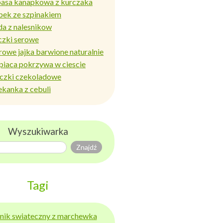
basa kanapkowa z kurczaka
bek ze szpinakiem
da z nalesnikow
czki serowe
rowe jajka barwione naturalnie
piaca pokrzywa w ciescie
iczki czekoladowe
ekanka z cebuli
Wyszukiwarka
Tagi
ernik swiateczny z marchewka