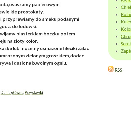
woda,osuszamy papierowym
Chle
ewielkie prostokaty.
Rola
ki,przyprawiamy do smaku podanymi
Kule
godz. do lodowki.
Kolo
owijamy plasterkiem boczku,potem
Chru
eju na zloty kolor.
Sern
kaske lub mozemy usmazone fileciki zalac
Zapi
zamrozonym zielonym groszkiem,dodac
ywa i dusic na b.wolnym ogniu.
RSS
,
Dania główne
,
Przystawki