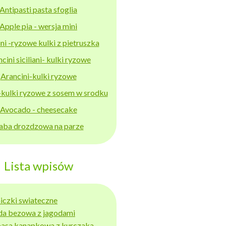
Antipasti pasta sfoglia
Apple pia - wersja mini
ni -ryzowe kulki z pietruszka
cini siciliani- kulki ryzowe
Arancini-kulki ryzowe
-kulki ryzowe z sosem w srodku
Avocado - cheesecake
aba drozdzowa na parze
Lista wpisów
niczki swiateczne
da bezowa z jagodami
basa kanapkowa z kurczaka