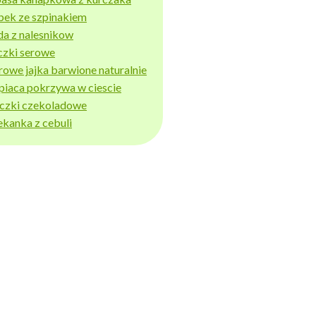
bek ze szpinakiem
da z nalesnikow
czki serowe
rowe jajka barwione naturalnie
piaca pokrzywa w ciescie
iczki czekoladowe
ekanka z cebuli