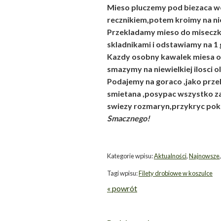
Mieso pluczemy pod biezaca 
recznikiem,potem kroimy na ni
Przekladamy mieso do misecz
skladnikami i odstawiamy na 1 
Kazdy osobny kawalek miesa 
smazymy na niewielkiej ilosci ol
Podajemy na goraco ,jako prze
smietana ,posypac wszystko 
swiezy rozmaryn,przykryc pokr
Smacznego!
Kategorie wpisu:
Aktualności
,
Najnowsze
Tagi wpisu:
Filety drobiowe w koszulce
« powrót