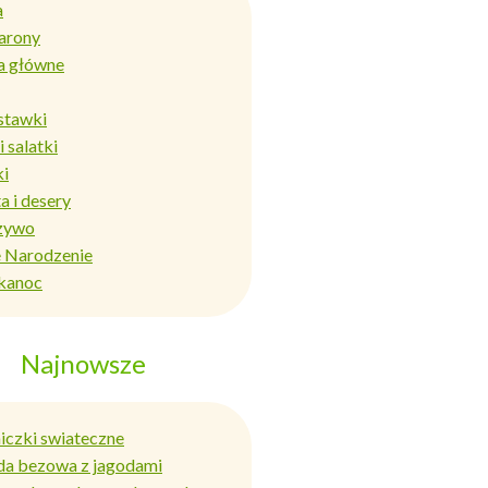
a
arony
a główne
stawki
i salatki
ki
a i desery
zywo
 Narodzenie
kanoc
Najnowsze
niczki swiateczne
da bezowa z jagodami