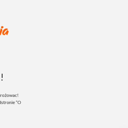
!
drożowac!
dstronie “O