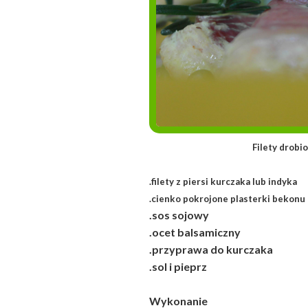
Filety drobiowe w 
.filety z piersi kurczaka lub indyka
.cienko pokrojone plasterki bekon
.sos sojowy
.ocet balsamiczny
.przyprawa do kurczaka
.sol i pieprz
Wykonanie