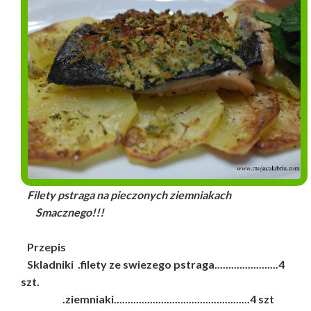
Filety pstraga na pieczonych ziemniakach
Smacznego!!!
Przepis
Skladniki .filety ze swiezego pstraga.......................4
szt.
.ziemniaki.................................................4 szt