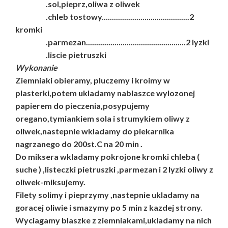
.sol,pieprz,oliwa z oliwek
.chleb tostowy...........................................2
kromki
.parmezan.................................................2 lyzki
.liscie pietruszki
Wykonanie
Ziemniaki obieramy, pluczemy i kroimy w
plasterki,potem ukladamy nablaszce wylozonej
papierem do pieczenia,posypujemy
oregano,tymiankiem sola i strumykiem oliwy z
oliwek,nastepnie wkladamy do piekarnika
nagrzanego do 200st.C na 20 min .
Do miksera wkladamy pokrojone kromki chleba (
suche ) ,listeczki pietruszki ,parmezan i 2 lyzki oliwy z
oliwek-miksujemy.
Filety solimy i pieprzymy ,nastepnie ukladamy na
goracej oliwie i smazymy po 5 min z kazdej strony.
Wyciagamy blaszke z ziemniakami,ukladamy na nich