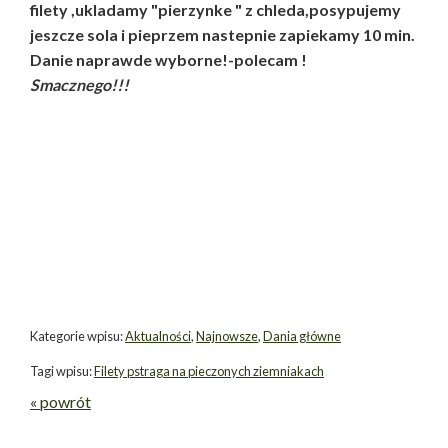
filety ,ukladamy "pierzynke " z chleda,posypujemy
jeszcze sola i pieprzem nastepnie zapiekamy 10 min.
Danie naprawde wyborne!-polecam !
Smacznego!!!
Kategorie wpisu:
Aktualności
,
Najnowsze
,
Dania główne
Tagi wpisu:
Filety pstraga na pieczonych ziemniakach
« powrót