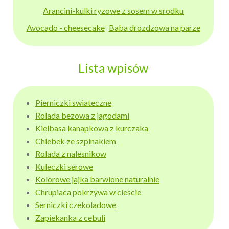
Arancini-kulki ryzowe z sosem w srodku
Avocado - cheesecake
Baba drozdzowa na parze
Lista wpisów
Pierniczki swiateczne
Rolada bezowa z jagodami
Kielbasa kanapkowa z kurczaka
Chlebek ze szpinakiem
Rolada z nalesnikow
Kuleczki serowe
Kolorowe jajka barwione naturalnie
Chrupiaca pokrzywa w ciescie
Serniczki czekoladowe
Zapiekanka z cebuli