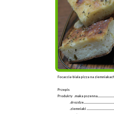
Focaccia-biala pizza na z
Przepis
Produkty .maka pszenna.......................
.drozdze......................................
.ziemniaki ..................................