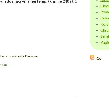
ym do maksymalnej temp. ( u mnie 240 st.C
Chle
Rola
Kule
Kolo
Chru
Sern
Zapi
,
Pizza
,
Przystawki
,
Pieczywo
RSS
iakach