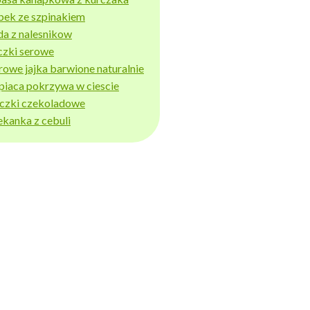
bek ze szpinakiem
da z nalesnikow
czki serowe
rowe jajka barwione naturalnie
piaca pokrzywa w ciescie
iczki czekoladowe
ekanka z cebuli