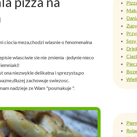
la pizza na
Pizz
Mak
h
Dani
Zupy
Przy
Sosy 
mi ciocia meza,chodzi wlasnie o fenomenalna
Drin
Ciast
sie wlasciwie sie nie zmienia -jedynie nieco
Piec
ziemniaki!
Boze
t ona niezwykle delikatna i sprezysta,po
Wiel
 wazne,dluzej zachowuje swiezosc.
mam nadzieje ze Wam "posmakuje ".
Pier
Rola