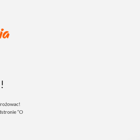
!
drożowac!
dstronie “O