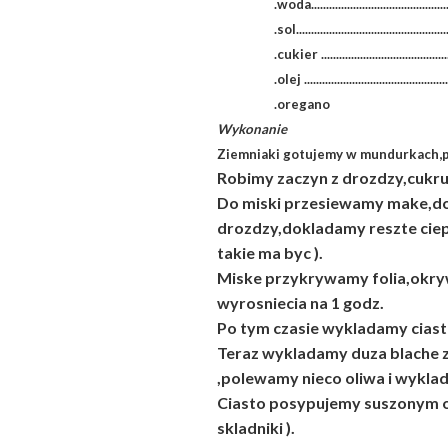
.woda..........................................
.sol.........................................
.cukier .......................................
.olej ..............................................
.oregano
Wykonanie
Ziemniaki gotujemy w mundurkach,pr
Robimy zaczyn z drozdzy,cukru 
Do miski przesiewamy make,dok
drozdzy,dokladamy reszte ciepl
takie ma byc ).
Miske przykrywamy folia,okry
wyrosniecia na 1 godz.
Po tym czasie wykladamy ciast
Teraz wykladamy duza blache z
,polewamy nieco oliwa i wyklad
Ciasto posypujemy suszonym or
skladniki ).