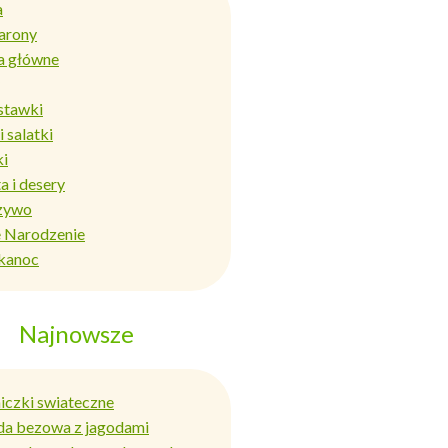
a
arony
a główne
stawki
i salatki
ki
a i desery
zywo
 Narodzenie
kanoc
Najnowsze
niczki swiateczne
da bezowa z jagodami