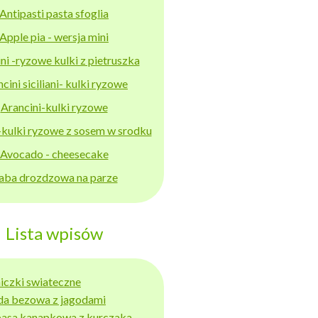
Antipasti pasta sfoglia
Apple pia - wersja mini
ni -ryzowe kulki z pietruszka
cini siciliani- kulki ryzowe
Arancini-kulki ryzowe
-kulki ryzowe z sosem w srodku
Avocado - cheesecake
aba drozdzowa na parze
Lista wpisów
niczki swiateczne
da bezowa z jagodami
basa kanapkowa z kurczaka