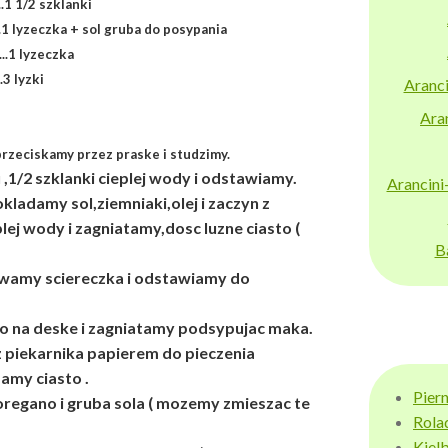
.....1 1/2 szklanki
..........1 lyzeczka + sol gruba do posypania
......1 lyzeczka
...3 lyzki
Aranci
Aran
zeciskamy przez praske i studzimy.
,1/2 szklanki cieplej wody i odstawiamy.
Arancini
ladamy sol,ziemniaki,olej i zaczyn z
ej wody i zagniatamy,dosc luzne ciasto (
B
wamy sciereczka i odstawiamy do
o na deske i zagniatamy podsypujac maka.
 piekarnika papierem do pieczenia
amy ciasto .
Pier
egano i gruba sola ( mozemy zmieszac te
Rola
Kiel