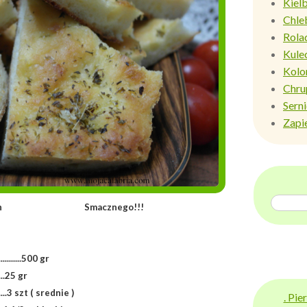
Kiel
Chle
Rola
Kule
Kolo
Chru
Sern
Zapi
iemniakach Smacznego!!!
.........500 gr
....25 gr
.....3 szt ( srednie )
. Pi