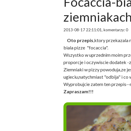
Focaccia-bia
ziemniakac
2013-08-17 22:11:01, komentarzy: 0
Oto przepis
,ktory przekazala 
biala pizze "focaccia".
Wszystko w uprzednim moim przepi
proporcje i oczywiscie dodatek -
Ziemniaki w pizzy powoduja,ze jes
ugieciu,natychmiast "odbija" i co
Wyprobujcie zatem ten przepis--
Zapraszam!!!