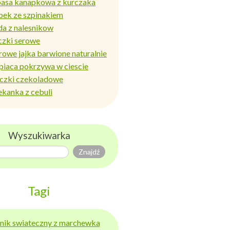
basa kanapkowa z kurczaka
bek ze szpinakiem
da z nalesnikow
czki serowe
rowe jajka barwione naturalnie
piaca pokrzywa w ciescie
iczki czekoladowe
ekanka z cebuli
Wyszukiwarka
Tagi
ernik swiateczny z marchewka