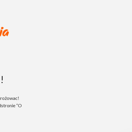
!
drożowac!
dstronie “O