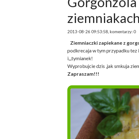
Gorgonzola 
ziemniakac
2013-08-26 09:53:58, komentarzy: 0
Ziemniaczki zapiekane z gorg
podkrecaja w tym przypadku tez i
i,,,tymianek!
Wyprobujcie dzis ,jak smkuja ziem
Zapraszam!!!