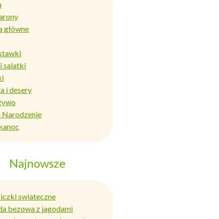
a
arony
a główne
stawki
i salatki
ki
a i desery
zywo
 Narodzenie
kanoc
Najnowsze
niczki swiateczne
da bezowa z jagodami