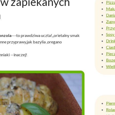
w zapiekanych
Pizz
Mak
h
Dani
Zupy
Przy
Sosy 
onzola
---to prawdziwa uczta!,,orietalny smak
Drin
nne przyprawy,jak bazylia ,oregano
Ciast
Piec
niaki --inaczej!
Boze
Wiel
Pier
Rola