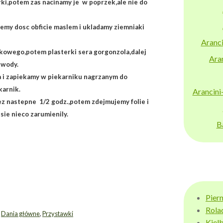
ki,potem zas nacinamy je w poprzek,ale nie do
my dosc obficie maslem i ukladamy ziemniaki
Aranci
nkowego,potem plasterki sera gorgonzola,dalej
Aran
 wody.
 i zapiekamy w piekarniku nagrzanym do
karnik.
Arancini
ez nastepne 1/2 godz.,potem zdejmujemy folie i
ie nieco zarumienily.
B
Pier
Rola
,
Dania główne
,
Przystawki
Kiel