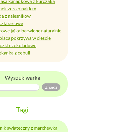
basa kanapkowa z kurczaka
bek ze szpinakiem
da z nalesnikow
czki serowe
rowe jajka barwione naturalnie
piaca pokrzywa w ciescie
iczki czekoladowe
ekanka z cebuli
Wyszukiwarka
Tagi
ernik swiateczny z marchewka