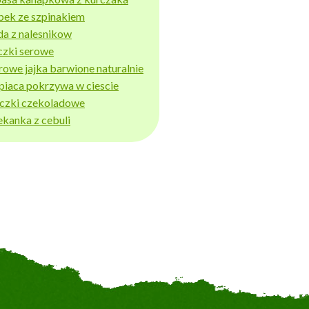
bek ze szpinakiem
da z nalesnikow
czki serowe
rowe jajka barwione naturalnie
piaca pokrzywa w ciescie
iczki czekoladowe
ekanka z cebuli