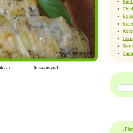
Kiel
Chle
Rola
Kule
Kolo
Chru
Sern
Zapi
iemniakach Smacznego!!!
. Pi