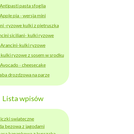
Antipasti pasta sfoglia
Apple pia - wersja mini
ni -ryzowe kulki z pietruszka
cini siciliani- kulki ryzowe
Arancini-kulki ryzowe
-kulki ryzowe z sosem w srodku
Avocado - cheesecake
aba drozdzowa na parze
Lista wpisów
niczki swiateczne
da bezowa z jagodami
basa kanapkowa z kurczaka