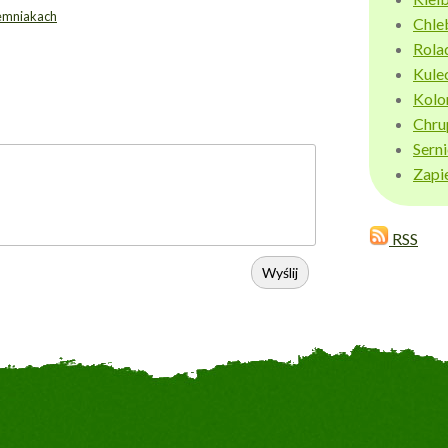
iemniakach
Chle
Rola
Kule
Kolo
Chru
Sern
Zapi
RSS
Wyślij