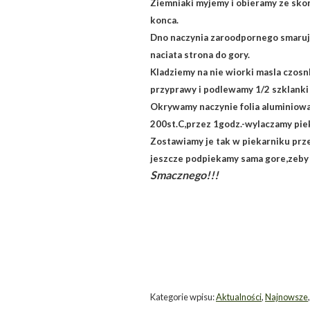
Ziemniaki myjemy i obieramy ze skor
konca.
Dno naczynia zaroodpornego smaruje
naciata strona do gory.
Kladziemy na nie wiorki masla czos
przyprawy i podlewamy 1/2 szklanki
Okrywamy naczynie folia aluminiowa
200st.C,przez 1godz.-wylaczamy pie
Zostawiamy je tak w piekarniku prz
jeszcze podpiekamy sama gore,zeby s
Smacznego!!!
Kategorie wpisu:
Aktualności
,
Najnowsze