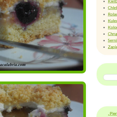
Kiel
Chle
Rola
Kule
Kolo
Chru
Sern
Zapi
. Pi