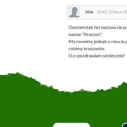
Jola
23:42, 12 lipca 2
Owszem,tak tez nazywa sie pop
nazwe "Kruszon".
My mowimy jednak o ciescie,a 
robimy kruszonke.
O.o-pozdrawiam serdecznie!