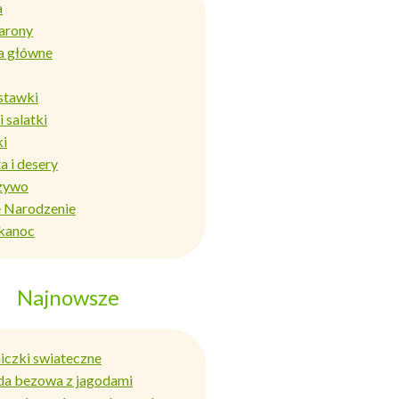
a
arony
a główne
stawki
i salatki
ki
a i desery
zywo
 Narodzenie
kanoc
Najnowsze
niczki swiateczne
da bezowa z jagodami