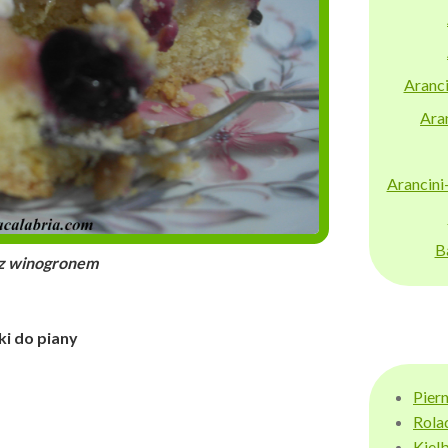
Aranci
Aran
Arancini
B
gronem
ki do piany
Pier
Rola
Kiel