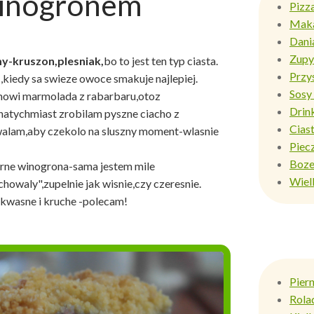
winogronem
Pizz
Mak
Dani
Zupy
y-kruszon,plesniak,
bo to jest ten typ ciasta.
Przy
,kiedy sa swieze owoce smakuje najlepiej.
Sosy 
nowi marmolada z rabarbaru,otoz
Drin
,natychmiast zrobilam pyszne ciacho z
Ciast
alam,aby czekolo na sluszny moment-wlasnie
Piec
Boze
arne winogrona-sama jestem mile
Wiel
chowaly",zupelnie jak wisnie,czy czeresnie.
o-kwasne i kruche -polecam!
Pier
Rola