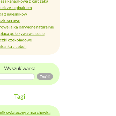
basa kanapkowa z kurczaka
bek ze szpinakiem
da z nalesnikow
czki serowe
rowe jajka barwione naturalnie
piaca pokrzywa w ciescie
iczki czekoladowe
ekanka z cebuli
Wyszukiwarka
Tagi
ernik swiateczny z marchewka