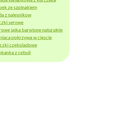
bek ze szpinakiem
da z nalesnikow
czki serowe
rowe jajka barwione naturalnie
piaca pokrzywa w ciescie
iczki czekoladowe
ekanka z cebuli