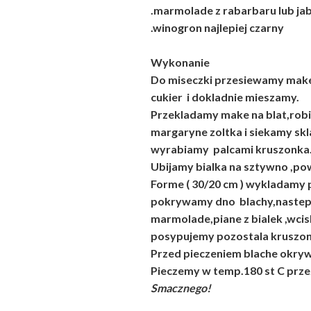
.marmolade z rabarbaru lub jabl
.winogron najlepiej czarny
Wykonanie
Do miseczki przesiewamy make
cukier i dokladnie mieszamy.
Przekladamy make na blat,rob
margaryne zoltka i siekamy sk
wyrabiamy palcami kruszonka
Ubijamy bialka na sztywno ,powo
Forme ( 30/20 cm ) wykladamy p
pokrywamy dno blachy,nastepn
marmolade,piane z bialek ,wci
posypujemy pozostala kruszon
Przed pieczeniem blache okryw
Pieczemy w temp.180 st C prze
Smacznego!