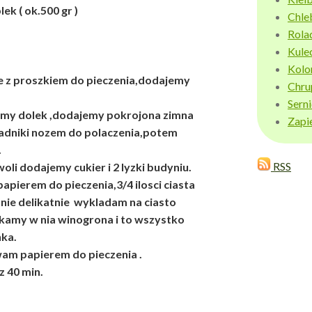
ek ( ok.500 gr )
Chle
Rola
Kule
Kolo
 z proszkiem do pieczenia,dodajemy
Chru
Sern
imy dolek ,dodajemy pokrojona zimna
Zapi
ladniki nozem do polaczenia,potem
.
RSS
li dodajemy cukier i 2 lyzki budyniu.
apierem do pieczenia,3/4 ilosci ciasta
ie delikatnie wykladam na ciasto
skamy w nia winogrona i to wszystko
ka.
am papierem do pieczenia .
z 40 min.