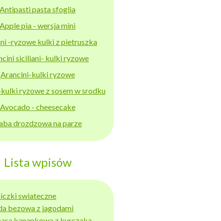
Antipasti pasta sfoglia
Apple pia - wersja mini
ni -ryzowe kulki z pietruszka
cini siciliani- kulki ryzowe
Arancini-kulki ryzowe
-kulki ryzowe z sosem w srodku
Avocado - cheesecake
aba drozdzowa na parze
Lista wpisów
niczki swiateczne
da bezowa z jagodami
basa kanapkowa z kurczaka