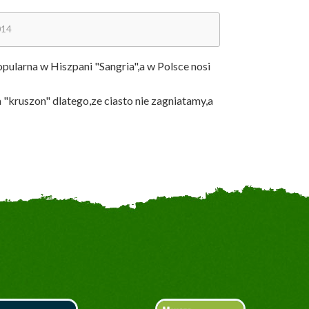
014
ularna w Hiszpani "Sangria",a w Polsce nosi
"kruszon" dlatego,ze ciasto nie zagniatamy,a