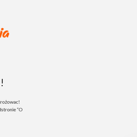
!
drożowac!
dstronie “O