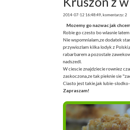
Kruszon z 
2014-07-12 16:48:49, komentarzy: 2
Mozemy go nazwac jak chcem
Robie go czesto bo wlasnie latem 
Nie wspomnialam,ze dodatek sta
przywiozlam kilka lodyk z Polski
rabarbarem a pozostale zawekow
nadszedl.
W ciescie znajdziecie rowniez cz
zaskoczona,ze tak pieknie sie "za
Ciasto jest takie,jak lubie-slodk
Zapraszam!