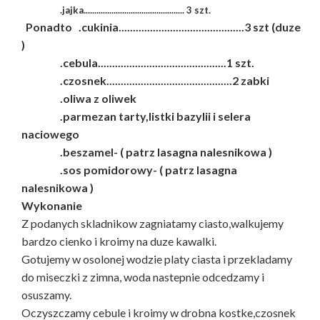
.jajka............................................... 3 szt.
Ponadto .cukinia............................................3 szt (duze
)
.cebula.............................................1 szt.
.czosnek............................................2 zabki
.oliwa z oliwek
.parmezan tarty,listki bazylii i selera
naciowego
.beszamel- ( patrz lasagna nalesnikowa )
.sos pomidorowy- ( patrz lasagna
nalesnikowa )
Wykonanie
Z podanych skladnikow zagniatamy ciasto,walkujemy
bardzo cienko i kroimy na duze kawalki.
Gotujemy w osolonej wodzie platy ciasta i przekladamy
do miseczki z zimna, woda nastepnie odcedzamy i
osuszamy.
Oczyszczamy cebule i kroimy w drobna kostke,czosnek