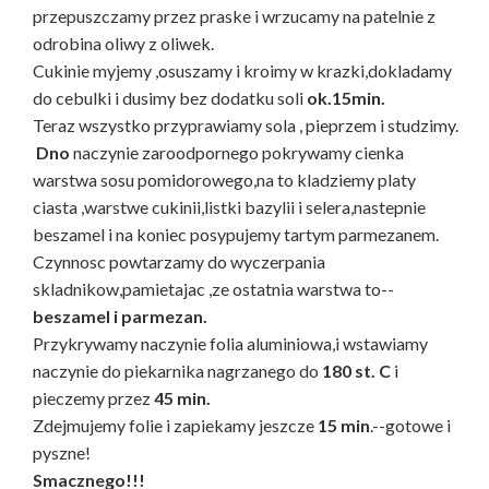
przepuszczamy przez praske i wrzucamy na patelnie z
odrobina oliwy z oliwek.
Cukinie myjemy ,osuszamy i kroimy w krazki,dokladamy
do cebulki i dusimy bez dodatku soli
ok.15min.
Teraz wszystko przyprawiamy sola , pieprzem i studzimy.
Dno
naczynie zaroodpornego pokrywamy cienka
warstwa sosu pomidorowego,na to kladziemy platy
ciasta ,warstwe cukinii,listki bazylii i selera,nastepnie
beszamel i na koniec posypujemy tartym parmezanem.
Czynnosc powtarzamy do wyczerpania
skladnikow,pamietajac ,ze ostatnia warstwa to--
beszamel i parmezan.
Przykrywamy naczynie folia aluminiowa,i wstawiamy
naczynie do piekarnika nagrzanego do
180 st. C
i
pieczemy przez
45 min.
Zdejmujemy folie i zapiekamy jeszcze
15 min
.--gotowe i
pyszne!
Smacznego!!!