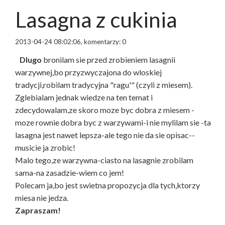
Lasagna z cukinia
2013-04-24 08:02:06, komentarzy: 0
Dlugo
bronilam sie przed zrobieniem lasagnii
warzywnej,bo przyzwyczajona do wloskiej
tradycji,robilam tradycyjna "ragu'" (czyli z miesem).
Zglebialam jednak wiedze na ten temat i
zdecydowalam,ze skoro moze byc dobra z miesem -
moze rownie dobra byc z warzywami-i nie mylilam sie -ta
lasagna jest nawet lepsza-ale tego nie da sie opisac--
musicie ja zrobic!
Malo tego,ze warzywna-ciasto na lasagnie zrobilam
sama-na zasadzie-wiem co jem!
Polecam ja,bo jest swietna propozycja dla tych,ktorzy
miesa nie jedza.
Zapraszam!