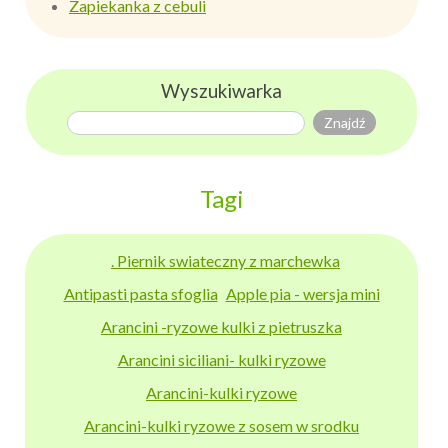
Zapiekanka z cebuli
Wyszukiwarka
Tagi
. Piernik swiateczny z marchewka
Antipasti pasta sfoglia
Apple pia - wersja mini
Arancini -ryzowe kulki z pietruszka
Arancini siciliani- kulki ryzowe
Arancini-kulki ryzowe
Arancini-kulki ryzowe z sosem w srodku