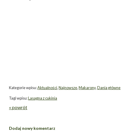
Kategorie wpisu:
Aktualności
,
Najnowsze
,
Makarony
,
Dania główne
Tagi wpisu:
Lasagna z cukinia
« powrót
Dodaj nowy komentarz