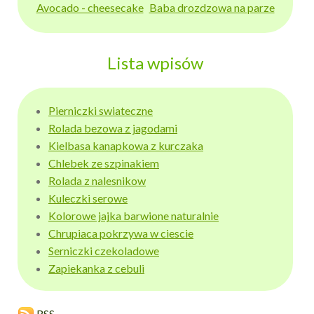
Avocado - cheesecake
Baba drozdzowa na parze
Lista wpisów
Pierniczki swiateczne
Rolada bezowa z jagodami
Kielbasa kanapkowa z kurczaka
Chlebek ze szpinakiem
Rolada z nalesnikow
Kuleczki serowe
Kolorowe jajka barwione naturalnie
Chrupiaca pokrzywa w ciescie
Serniczki czekoladowe
Zapiekanka z cebuli
RSS