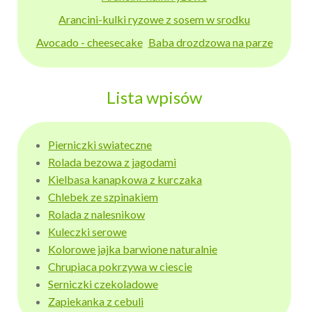
Arancini-kulki ryzowe z sosem w srodku
Avocado - cheesecake
Baba drozdzowa na parze
Lista wpisów
Pierniczki swiateczne
Rolada bezowa z jagodami
Kielbasa kanapkowa z kurczaka
Chlebek ze szpinakiem
Rolada z nalesnikow
Kuleczki serowe
Kolorowe jajka barwione naturalnie
Chrupiaca pokrzywa w ciescie
Serniczki czekoladowe
Zapiekanka z cebuli