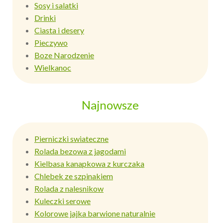
Sosy i salatki
Drinki
Ciasta i desery
Pieczywo
Boze Narodzenie
Wielkanoc
Najnowsze
Pierniczki swiateczne
Rolada bezowa z jagodami
Kielbasa kanapkowa z kurczaka
Chlebek ze szpinakiem
Rolada z nalesnikow
Kuleczki serowe
Kolorowe jajka barwione naturalnie