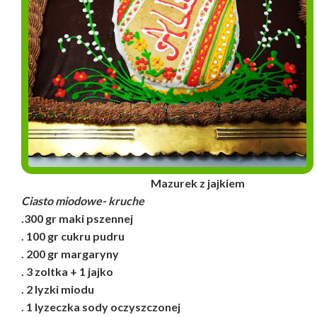
Mazurek z jajkiem
Ciasto miodowe- kruche
.300 gr maki pszennej
. 100 gr cukru pudru
. 200 gr margaryny
. 3 zoltka + 1 jajko
. 2 lyzki miodu
. 1 lyzeczka sody oczyszczonej