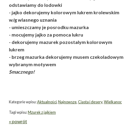
odstawiamy do lodowki
- jajko dekorujemy kolorowym lukrem krolewskim
w/g wlasnego uznania
- umieszczamy je posrodku mazurka
- mocujemy jajko za pomoca lukru
- dekorujemy mazurek pozostalym kolorowym
lukrem
- brzeg mazurka dekorujemy musem czekoladowym
wybranym motywem
Smacznego!
Kategorie wpisu:
Aktualności
,
Najnowsze
,
Ciasta i desery
,
Wielkanoc
Tagi wpisu:
Mzurek z jajkiem
« powrót