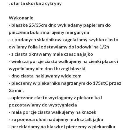
. otarta skorka z cytryny
Wykonanie
- blaszke 25/35cm dno wykladamy papierem do
pieczenia boki smarujemy margaryna
- z podanych skladnikow zagniatamy szybko ciasto
owijamy folia i odstawiamy do lodowki na 1/2h
- z ciasta okrawamy male czesc na jajko
- wieksza porcje ciasta walkujemy na cienki placek i
wypelniamy nim dno i brzegi blaszki
- dno ciasta nakluwamy widelcem
- pieczemy w piekarniku nagrzanym do 175stC przez
25 min,
- upieczone ciasto wyciagamy z piekarnika i
pozostawiamy do wystygniecia
- mala porcje ciasta walkujemy na krazek
- za pomoca dloni nadajemy mu ksztalt jajka
- przekladamy na blaszke i pieczemy w piekarniku