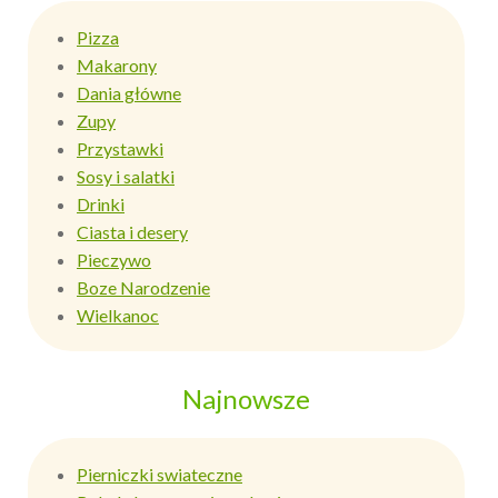
Pizza
Makarony
Dania główne
Zupy
Przystawki
Sosy i salatki
Drinki
Ciasta i desery
Pieczywo
Boze Narodzenie
Wielkanoc
Najnowsze
Pierniczki swiateczne