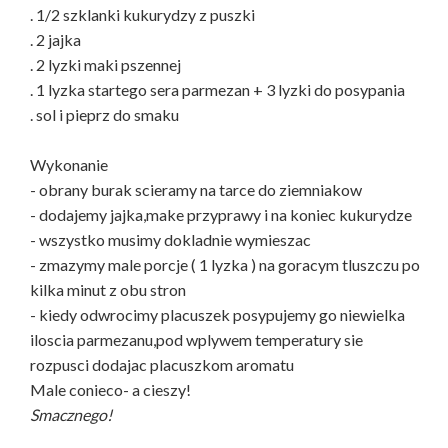
. 1/2 szklanki kukurydzy z puszki
. 2 jajka
. 2 lyzki maki pszennej
. 1 lyzka startego sera parmezan + 3 lyzki do posypania
. sol i pieprz do smaku
Wykonanie
- obrany burak scieramy na tarce do ziemniakow
- dodajemy jajka,make przyprawy i na koniec kukurydze
- wszystko musimy dokladnie wymieszac
- zmazymy male porcje ( 1 lyzka ) na goracym tluszczu po
kilka minut z obu stron
- kiedy odwrocimy placuszek posypujemy go niewielka
iloscia parmezanu,pod wplywem temperatury sie
rozpusci dodajac placuszkom aromatu
Male conieco- a cieszy!
Smacznego!