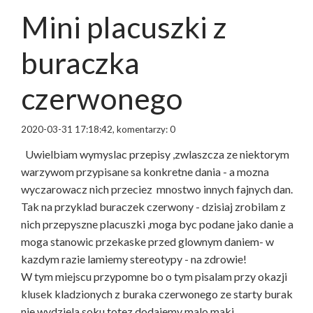
Mini placuszki z
buraczka
czerwonego
2020-03-31 17:18:42, komentarzy: 0
Uwielbiam wymyslac przepisy ,zwlaszcza ze niektorym
warzywom przypisane sa konkretne dania - a mozna
wyczarowacz nich przeciez mnostwo innych fajnych dan.
Tak na przyklad buraczek czerwony - dzisiaj zrobilam z
nich przepyszne placuszki ,moga byc podane jako danie a
moga stanowic przekaske przed glownym daniem- w
kazdym razie lamiemy stereotypy - na zdrowie!
W tym miejscu przypomne bo o tym pisalam przy okazji
klusek kladzionych z buraka czerwonego ze starty burak
nie wydziela soku,totez dodajemy malo maki.