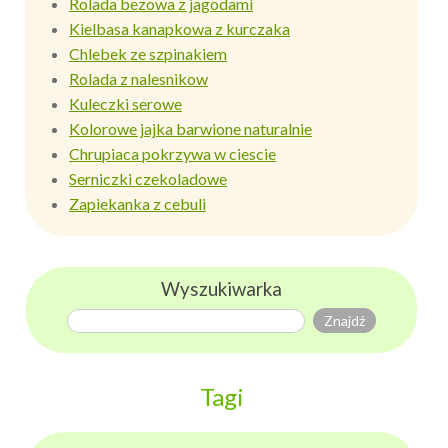
Rolada bezowa z jagodami
Kielbasa kanapkowa z kurczaka
Chlebek ze szpinakiem
Rolada z nalesnikow
Kuleczki serowe
Kolorowe jajka barwione naturalnie
Chrupiaca pokrzywa w ciescie
Serniczki czekoladowe
Zapiekanka z cebuli
Wyszukiwarka
Tagi