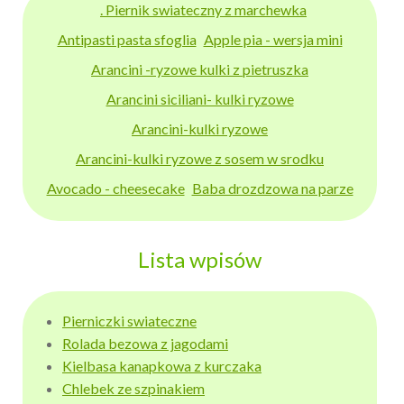
. Piernik swiateczny z marchewka
Antipasti pasta sfoglia
Apple pia - wersja mini
Arancini -ryzowe kulki z pietruszka
Arancini siciliani- kulki ryzowe
Arancini-kulki ryzowe
Arancini-kulki ryzowe z sosem w srodku
Avocado - cheesecake
Baba drozdzowa na parze
Lista wpisów
Pierniczki swiateczne
Rolada bezowa z jagodami
Kielbasa kanapkowa z kurczaka
Chlebek ze szpinakiem