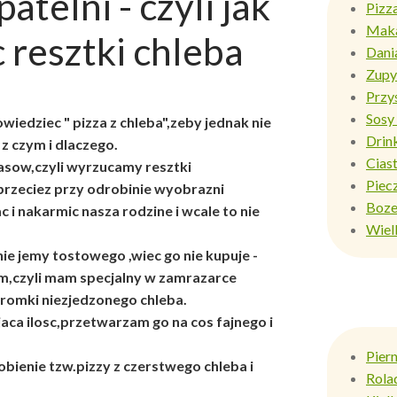
atelni - czyli jak
Pizz
Mak
 resztki chleba
Dani
Zupy
Przy
Sosy 
edziec " pizza z chleba",zeby jednak nie
Drin
 z czym i dlaczego.
Ciast
zasow,czyli wyrzucamy resztki
Piec
przeciez przy odrobinie wyobrazni
Boze
 nakarmic nasza rodzine i wcale to nie
Wiel
ie jemy tostowego ,wiec go nie kupuje -
m,czyli mam specjalny w zamrazarce
romki niezjedzonego chleba.
jaca ilosc,przetwarzam go na cos fajnego i
Pier
obienie tzw.pizzy z czerstwego chleba i
Rola