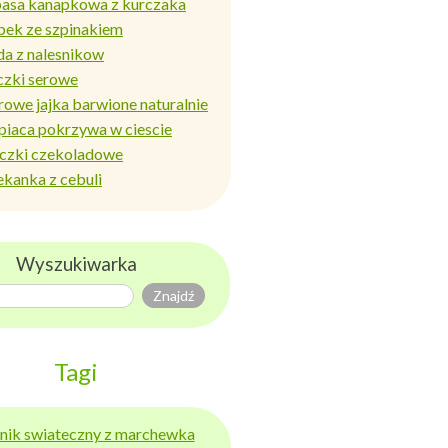
basa kanapkowa z kurczaka
bek ze szpinakiem
da z nalesnikow
czki serowe
rowe jajka barwione naturalnie
piaca pokrzywa w ciescie
iczki czekoladowe
ekanka z cebuli
Wyszukiwarka
Tagi
ernik swiateczny z marchewka