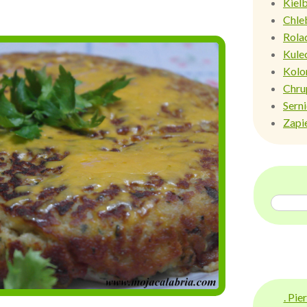
Kiel
Chle
Rola
Kule
Kolo
Chru
Sern
Zapi
. Pi