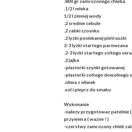
.800 gr zamrozonego chleba
.1/2 l mleka
1/2 l zimnej wody
.2 srednie cebule
.2 zabki czosnku
.2 lyzki posiekanej pietruszki
2-3 lyzki startego parmezana
.2-3 lyzki startego zoltego sera
.2 jajka
-plasterki szynki gotowanej
-plasterki zoltego dowolnego 
.oliwa z oliwek
.sol i pieprz do smaku
Wykonanie
-nalezy przygotowac patelnie ( 
przywiera ( wazne ! )
-czerstwy zamrozony chleb za