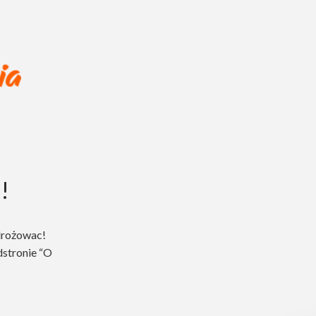
!
drożowac!
dstronie “O