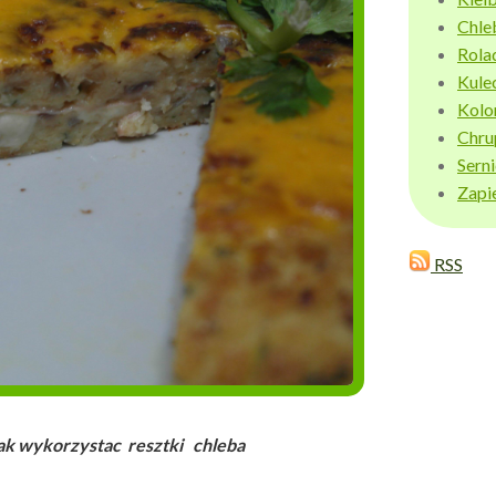
Chle
Rola
Kule
Kolo
Chru
Sern
Zapi
RSS
ak wykorzystac resztki chleba