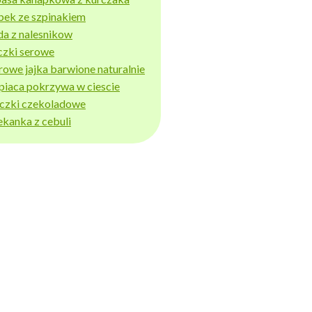
bek ze szpinakiem
da z nalesnikow
czki serowe
rowe jajka barwione naturalnie
piaca pokrzywa w ciescie
iczki czekoladowe
ekanka z cebuli