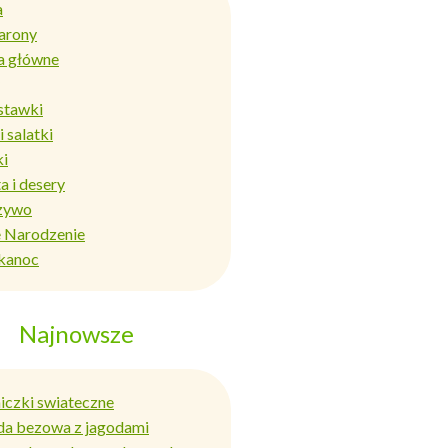
a
arony
a główne
stawki
i salatki
ki
a i desery
zywo
 Narodzenie
kanoc
Najnowsze
niczki swiateczne
da bezowa z jagodami