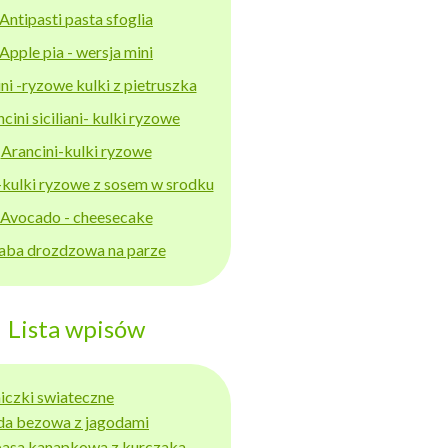
Antipasti pasta sfoglia
Apple pia - wersja mini
ni -ryzowe kulki z pietruszka
cini siciliani- kulki ryzowe
Arancini-kulki ryzowe
-kulki ryzowe z sosem w srodku
Avocado - cheesecake
aba drozdzowa na parze
Lista wpisów
niczki swiateczne
da bezowa z jagodami
basa kanapkowa z kurczaka