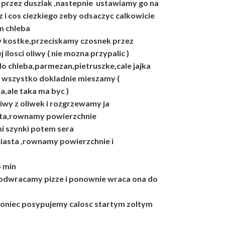
przez duszlak ,nastepnie ustawiamy go na
z i cos ciezkiego zeby odsaczyc calkowicie
m chleba
w kostke,przeciskamy czosnek przez
 ilosci oliwy ( nie mozna przypalic )
 chleba,parmezan,pietruszke,cale jajka
i wszystko dokladnie mieszamy (
a,ale taka ma byc )
iwy z oliwek i rozgrzewamy ja
sta,rownamy powierzchnie
i szynki potem sera
iasta ,rownamy powierzchnie i
5 min
 i odwracamy pizze i ponownie wraca ona do
koniec posypujemy calosc startym zoltym