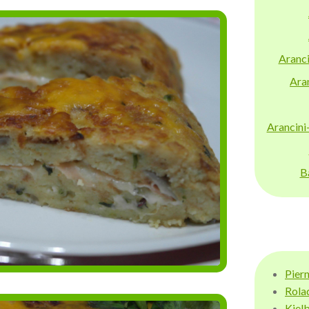
Aranci
Aran
Arancini
B
Pier
Rola
Kiel