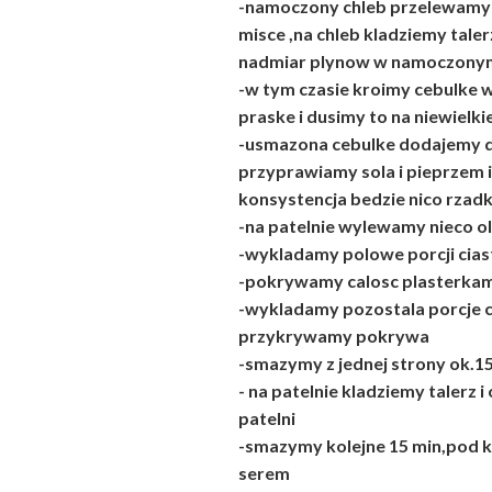
-namoczony chleb przelewamy 
misce ,na chleb kladziemy taler
nadmiar plynow w namoczony
-w tym czasie kroimy cebulke 
praske i dusimy to na niewielkiej
-usmazona cebulke dodajemy do
przyprawiamy sola i pieprzem 
konsystencja bedzie nico rzadk
-na patelnie wylewamy nieco ol
-wykladamy polowe porcji cia
-pokrywamy calosc plasterkam
-wykladamy pozostala porcje c
przykrywamy pokrywa
-smazymy z jednej strony ok.1
- na patelnie kladziemy talerz
patelni
-smazymy kolejne 15 min,pod 
serem