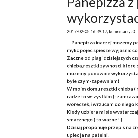
Panepizza z p
wykorzystac
2017-02-08 16:39:17, komentarzy: 0
Panepizza inaczej mozemy powi
mylic pojec spiesze wyjasnic co
Zaczne od plagi dzisiejszych c
chleba,resztki zywnosci,ktore 
mozemy ponownie wykorzystac i
byle czym-zapewniam!
W moim domu resztki chleba ( n
radze to wszystkim )- zamraza
woreczek,i wrzucam do niego k
Kiedy uzbiera mi sie wystarcza
smacznego ( to wazne ! )
Dzisiaj proponuje przepis na zr
upiec ja na patelni .