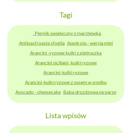
Tagi
. Piernik swiateczny z marchewka
Antipasti pasta sfoglia
Apple pia - wersja mini
Arancini -ryzowe kulki z pietruszka
Arancini siciliani- kulki ryzowe
Arancini-kulki ryzowe
Arancini-kulki ryzowe z sosem w srodku
Avocado - cheesecake
Baba drozdzowa na parze
Lista wpisów