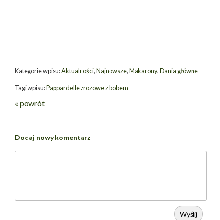
Kategorie wpisu:
Aktualności
,
Najnowsze
,
Makarony
,
Dania główne
Tagi wpisu:
Pappardelle zrozowe z bobem
« powrót
Dodaj nowy komentarz
Wyślij