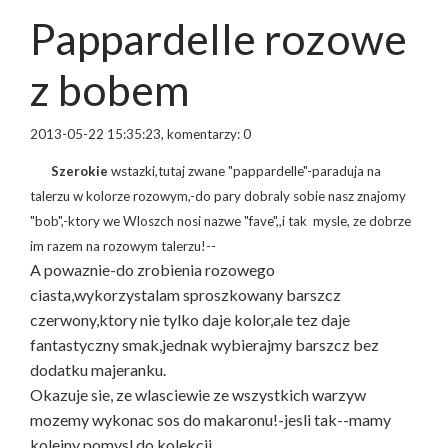
Pappardelle rozowe
z bobem
2013-05-22 15:35:23, komentarzy: 0
Szerokie
wstazki,tutaj zwane "pappardelle"-paraduja na
talerzu w kolorze rozowym,-do pary dobraly sobie nasz znajomy
"bob",-ktory we Wloszch nosi nazwe "fave",,i tak mysle, ze dobrze
im razem na rozowym talerzu!--
A powaznie-do zrobienia rozowego
ciasta,wykorzystalam sproszkowany barszcz
czerwony,ktory nie tylko daje kolor,ale tez daje
fantastyczny smak,jednak wybierajmy barszcz bez
dodatku majeranku.
Okazuje sie, ze wlasciewie ze wszystkich warzyw
mozemy wykonac sos do makaronu!-jesli tak--mamy
kolejny pomysl do kolekcji.