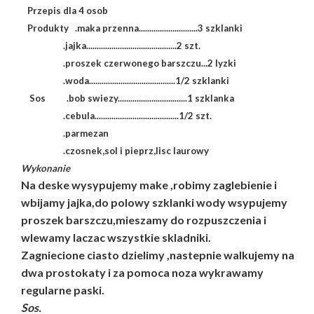
Przepis dla 4 osob
Produkty .maka przenna............................3 szklanki
.jajka...........................................2 szt.
.proszek czerwonego barszczu...2 lyzki
.woda.........................................1/2 szklanki
Sos .bob swiezy.................................1 szklanka
.cebula........................................1/2 szt.
.parmezan
.czosnek,sol i pieprz,lisc laurowy
Wykonanie
Na deske wysypujemy make ,robimy zaglebienie i
wbijamy jajka,do polowy szklanki wody wsypujemy
proszek barszczu,mieszamy do rozpuszczenia i
wlewamy laczac wszystkie skladniki.
Zagniecione ciasto dzielimy ,nastepnie walkujemy na
dwa prostokaty i za pomoca noza wykrawamy
regularne paski.
Sos.