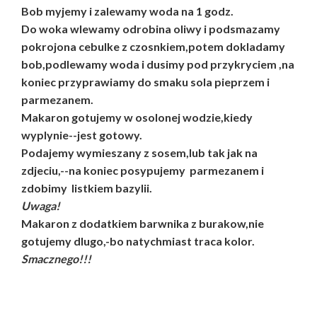
Bob myjemy i zalewamy woda na 1 godz.
Do woka wlewamy odrobina oliwy i podsmazamy
pokrojona cebulke z czosnkiem,potem dokladamy
bob,podlewamy woda i dusimy pod przykryciem ,na
koniec przyprawiamy do smaku sola pieprzem i
parmezanem.
Makaron gotujemy w osolonej wodzie,kiedy
wyplynie--jest gotowy.
Podajemy wymieszany z sosem,lub tak jak na
zdjeciu,--na koniec posypujemy parmezanem i
zdobimy listkiem bazylii.
Uwaga!
Makaron z dodatkiem barwnika z burakow,nie
gotujemy dlugo,-bo natychmiast traca kolor.
Smacznego!!!