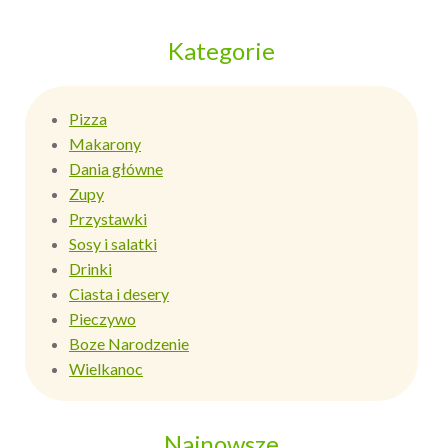
Kategorie
Pizza
Makarony
Dania główne
Zupy
Przystawki
Sosy i salatki
Drinki
Ciasta i desery
Pieczywo
Boze Narodzenie
Wielkanoc
Najnowsze