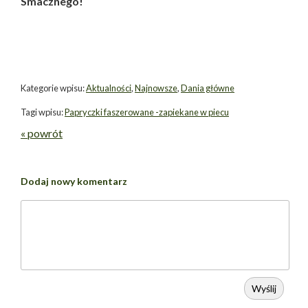
Smacznego!
Kategorie wpisu:
Aktualności
,
Najnowsze
,
Dania główne
Tagi wpisu:
Papryczki faszerowane -zapiekane w piecu
« powrót
Dodaj nowy komentarz
Wyślij