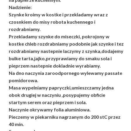
Nadzienie:
Szynke kroimy w kostke i przekladamy wraz z
czosnkiem do misy robota kuchennego i
rozdrabniamy.
Przekladamy szynke do miseczki, pokrojony w
kostke chleb rozdrabniamy podobnie jak szynke i tez
rozdrabniamy nastepnie laczymy z szynka,dodajemy
bulke tarta,jajko,przyprawiamy do smaku sola i
pieprzem nastepnie dokladnie wyrabiamy.
Na dno naczynia zaroodpornego wylewamy passate
pomidorowa.
Masa wypelniamy papryczki,umieszczamy jedna
obok drugiej w naczyniu ,posypujemy obficie
startym serem oraz pieprzem i sola.
Naczynie okrywamy folia aluminiowa.
Pieczemy w piekarniku nagrzanym do 200 stC przez
40 min.