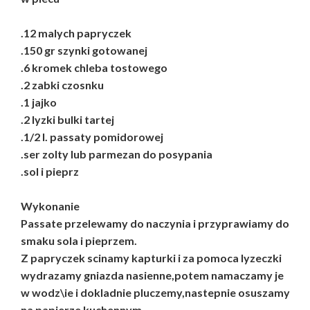
.12 malych papryczek
.150 gr szynki gotowanej
.6 kromek chleba tostowego
.2 zabki czosnku
.1 jajko
.2 lyzki bulki tartej
.1/2 l. passaty pomidorowej
.ser zolty lub parmezan do posypania
.sol i pieprz
Wykonanie
Passate przelewamy do naczynia i przyprawiamy do
smaku sola i pieprzem.
Z papryczek scinamy kapturki i za pomoca lyzeczki
wydrazamy gniazda nasienne,potem namaczamy je
w wodz\ie i dokladnie pluczemy,nastepnie osuszamy
na papierze kuchennym.