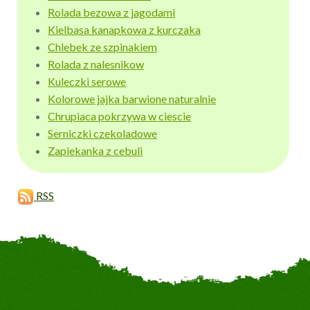
Rolada bezowa z jagodami
Kielbasa kanapkowa z kurczaka
Chlebek ze szpinakiem
Rolada z nalesnikow
Kuleczki serowe
Kolorowe jajka barwione naturalnie
Chrupiaca pokrzywa w ciescie
Serniczki czekoladowe
Zapiekanka z cebuli
RSS