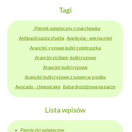
Tagi
. Piernik swiateczny z marchewka
Antipasti pasta sfoglia
Apple pia - wersja mini
Arancini -ryzowe kulki z pietruszka
Arancini siciliani- kulki ryzowe
Arancini-kulki ryzowe
Arancini-kulki ryzowe z sosem w srodku
Avocado - cheesecake
Baba drozdzowa na parze
Lista wpisów
Pierniczki swiateczne