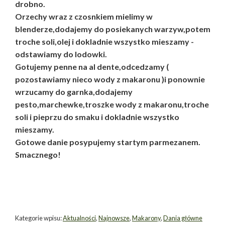
drobno.
Orzechy wraz z czosnkiem mielimy w
blenderze,dodajemy do posiekanych warzyw,potem
troche soli,olej i dokladnie wszystko mieszamy -
odstawiamy do lodowki.
Gotujemy penne na al dente,odcedzamy (
pozostawiamy nieco wody z makaronu )i ponownie
wrzucamy do garnka,dodajemy
pesto,marchewke,troszke wody z makaronu,troche
soli i pieprzu do smaku i dokladnie wszystko
mieszamy.
Gotowe danie posypujemy startym parmezanem.
Smacznego!
Kategorie wpisu:
Aktualności
,
Najnowsze
,
Makarony
,
Dania główne