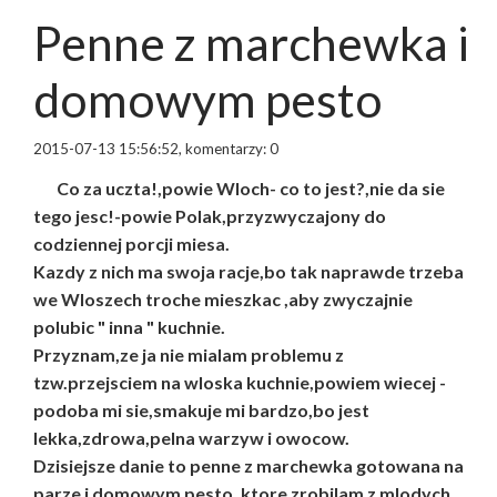
Penne z marchewka i
domowym pesto
2015-07-13 15:56:52, komentarzy: 0
Co za uczta!,powie Wloch- co to jest?,nie da sie
tego jesc!-powie Polak,przyzwyczajony do
codziennej porcji miesa.
Kazdy z nich ma swoja racje,bo tak naprawde trzeba
we Wloszech troche mieszkac ,aby zwyczajnie
polubic " inna " kuchnie.
Przyznam,ze ja nie mialam problemu z
tzw.przejsciem na wloska kuchnie,powiem wiecej -
podoba mi sie,smakuje mi bardzo,bo jest
lekka,zdrowa,pelna warzyw i owocow.
Dzisiejsze danie to penne z marchewka gotowana na
parze i domowym pesto ,ktore zrobilam z mlodych