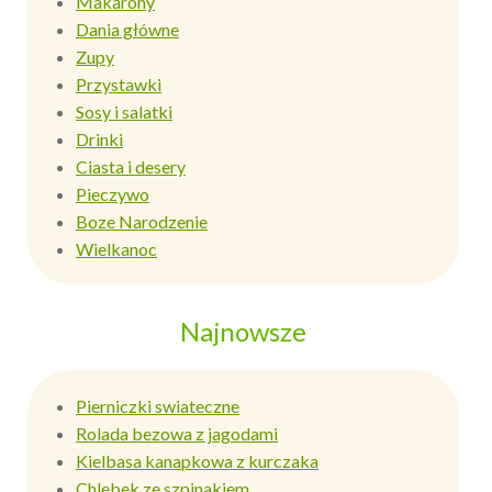
Makarony
Dania główne
Zupy
Przystawki
Sosy i salatki
Drinki
Ciasta i desery
Pieczywo
Boze Narodzenie
Wielkanoc
Najnowsze
Pierniczki swiateczne
Rolada bezowa z jagodami
Kielbasa kanapkowa z kurczaka
Chlebek ze szpinakiem