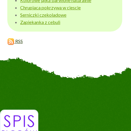
Kolorowe jajka barwione naturalnie
Chrupiaca pokrzywa w ciescie
Serniczki czekoladowe
Zapiekanka z cebuli
RSS