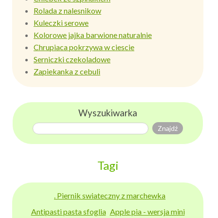
Rolada z nalesnikow
Kuleczki serowe
Kolorowe jajka barwione naturalnie
Chrupiaca pokrzywa w ciescie
Serniczki czekoladowe
Zapiekanka z cebuli
Wyszukiwarka
Tagi
. Piernik swiateczny z marchewka
Antipasti pasta sfoglia
Apple pia - wersja mini