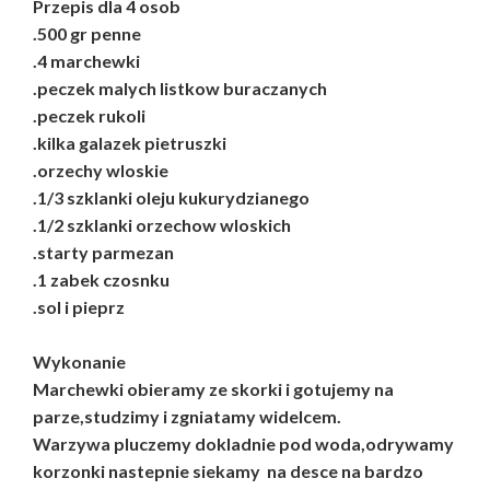
Przepis dla 4 osob
.500 gr penne
.4 marchewki
.peczek malych listkow buraczanych
.peczek rukoli
.kilka galazek pietruszki
.orzechy wloskie
.1/3 szklanki oleju kukurydzianego
.1/2 szklanki orzechow wloskich
.starty parmezan
.1 zabek czosnku
.sol i pieprz
Wykonanie
Marchewki obieramy ze skorki i gotujemy na
parze,studzimy i zgniatamy widelcem.
Warzywa pluczemy dokladnie pod woda,odrywamy
korzonki nastepnie siekamy na desce na bardzo