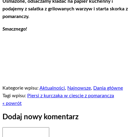
Usmazone, odsaczamy kladac na papier kuchenny i
podajemy z salatka z grilowanych warzyw i starta skorka z
pomaranczy.
Smacznego!
Kategorie wpisu:
Aktualności
,
Najnowsze
,
Dania główne
Tagi wpisu:
Piersi z kurczaka w ciescie z pomarancza
« powrót
Dodaj nowy komentarz