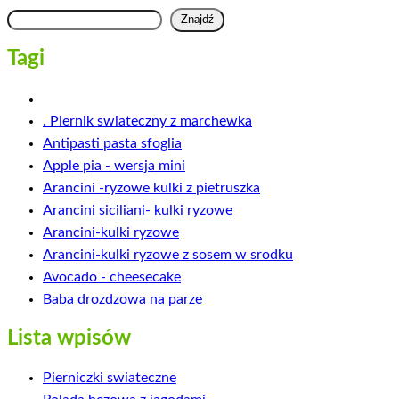
Tagi
. Piernik swiateczny z marchewka
Antipasti pasta sfoglia
Apple pia - wersja mini
Arancini -ryzowe kulki z pietruszka
Arancini siciliani- kulki ryzowe
Arancini-kulki ryzowe
Arancini-kulki ryzowe z sosem w srodku
Avocado - cheesecake
Baba drozdzowa na parze
Lista wpisów
Pierniczki swiateczne