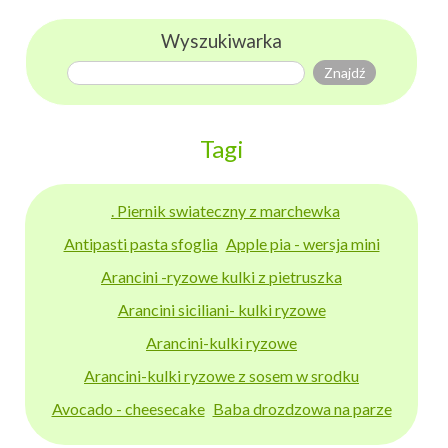
Wyszukiwarka
Tagi
. Piernik swiateczny z marchewka
Antipasti pasta sfoglia
Apple pia - wersja mini
Arancini -ryzowe kulki z pietruszka
Arancini siciliani- kulki ryzowe
Arancini-kulki ryzowe
Arancini-kulki ryzowe z sosem w srodku
Avocado - cheesecake
Baba drozdzowa na parze