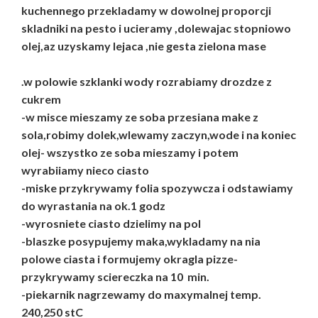
kuchennego przekladamy w dowolnej proporcji
skladniki na pesto i ucieramy ,dolewajac stopniowo
olej,az uzyskamy lejaca ,nie gesta zielona mase
.w polowie szklanki wody rozrabiamy drozdze z
cukrem
-w misce mieszamy ze soba przesiana make z
sola,robimy dolek,wlewamy zaczyn,wode i na koniec
olej- wszystko ze soba mieszamy i potem
wyrabiiamy nieco ciasto
-miske przykrywamy folia spozywcza i odstawiamy
do wyrastania na ok.1 godz
-wyrosniete ciasto dzielimy na pol
-blaszke posypujemy maka,wykladamy na nia
polowe ciasta i formujemy okragla pizze-
przykrywamy sciereczka na 10 min.
-piekarnik nagrzewamy do maxymalnej temp.
240,250 stC