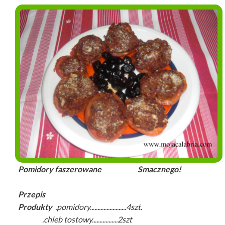
Pomidory faszerowane Smacznego!
Przepis
Produkty
.pomidory........................4szt.
.chleb tostowy.................2szt