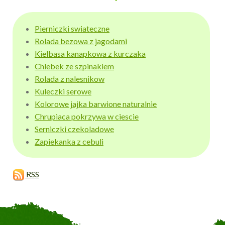
Pierniczki swiateczne
Rolada bezowa z jagodami
Kielbasa kanapkowa z kurczaka
Chlebek ze szpinakiem
Rolada z nalesnikow
Kuleczki serowe
Kolorowe jajka barwione naturalnie
Chrupiaca pokrzywa w ciescie
Serniczki czekoladowe
Zapiekanka z cebuli
RSS