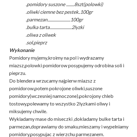
.pomidory suszone .........8szt(polowki)
.oliwki ciemne bez pestek..100gr
.parmezan.........................100gr
.bulka tarta........................2lyzki
.oliwa z oliwek
.sol,pieprz
Wykonanie
Pomidory myjemy,kroimy na pol i wydrazamy
miazsz,polowki pomidorow posypujemy odrobina soli i
pieprzu.
Do blendera wrzucamy najpierw miazsz z
pomidorow,potem pokrojone oliwki,suszone
pomidory(wczesniej namoczone),pokrojony chleb
tostowy,polewamy to wszystko 2lyzkami oliwy i
miksujemy chwile.
Wykladamy mase do miseczki ,dokladamy bulke tarta i
parmezan,doprawiamy do smaku,mieszamy i wypelniamy
pomidory,posypujac z wierzchu parmezanem.