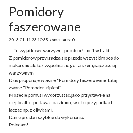
Pomidory
faszerowane
2013-01-11 23:10:35, komentarzy: 0
To wyjatkowe warzywo -pomidor! - nr.1 w Italii.
Z pomidorow przyrzadza sie przede wszystkim sos do
makaronu,ale tez wypelnia sie go farszem,najczesciej
warzywnym.
Dzis proponuje wlasnie "Pomidory faszerowane tutaj
zwane "Pomodori ripieni".
Mozecie pomysl wykorzystac,jako przystawke na
cieplo,albo podawac na zimno,-w obu przypadkach
laczac np. z oliwkami.
Danie proste i szybkie do wykonania.
Polecam!