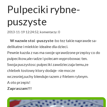
Pulpeciki rybne-
puszyste
2013-11-19 12:24:52, komentarzy: 0
W nazwie stoi -puszyste
-bo tez takie naprawde sa-
delikatne i miekkie-idealne dla dzieci.
Pewnie kazda z nas ma swoje sprawdzone przepisy co do
pulpecikow,ale radze i polecam wyprobowac ten.
Swoja puszystosc pulpeciki zawdzieczaja temu,ze
chlebek tostowy ktory dodaje- nie mocze
wczesniej,suchy blenduje razem z filetem rybnym.
A oto przepis!
Zapraszam!!!