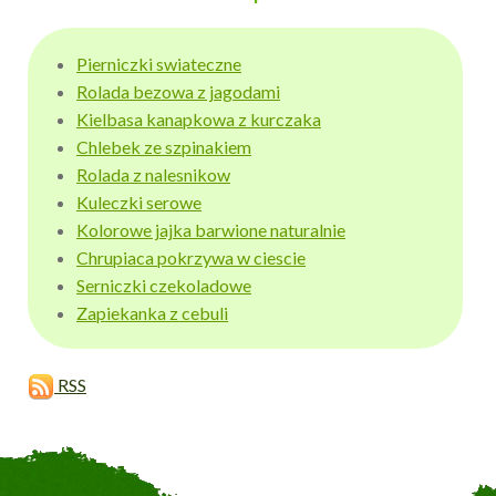
Pierniczki swiateczne
Rolada bezowa z jagodami
Kielbasa kanapkowa z kurczaka
Chlebek ze szpinakiem
Rolada z nalesnikow
Kuleczki serowe
Kolorowe jajka barwione naturalnie
Chrupiaca pokrzywa w ciescie
Serniczki czekoladowe
Zapiekanka z cebuli
RSS