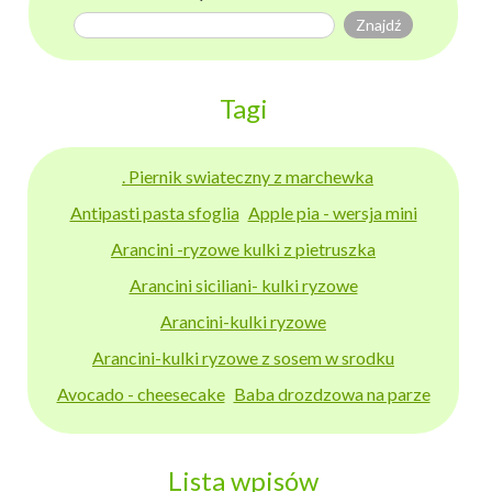
Tagi
. Piernik swiateczny z marchewka
Antipasti pasta sfoglia
Apple pia - wersja mini
Arancini -ryzowe kulki z pietruszka
Arancini siciliani- kulki ryzowe
Arancini-kulki ryzowe
Arancini-kulki ryzowe z sosem w srodku
Avocado - cheesecake
Baba drozdzowa na parze
Lista wpisów