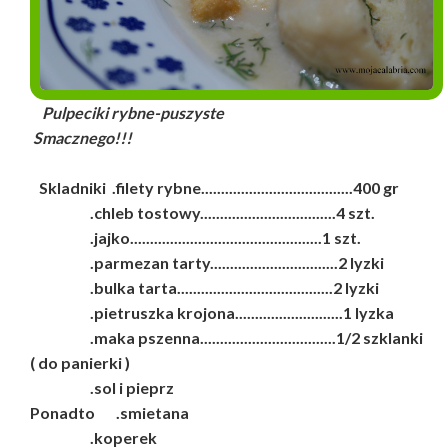
Pulpeciki rybne-puszyste
Smacznego!!!
Skladniki .filety rybne......................................400 gr
.chleb tostowy..................................4 szt.
.jajko................................................1 szt.
.parmezan tarty................................2 lyzki
.bulka tarta.......................................2 lyzki
.pietruszka krojona...........................1 lyzka
.maka pszenna..................................1/2 szklanki
( do panierki )
.sol i pieprz
Ponadto .smietana
.koperek