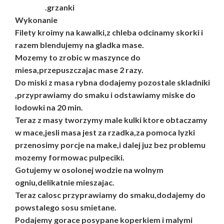
.grzanki
Wykonanie
Filety kroimy na kawalki,z chleba odcinamy skorki i
razem blendujemy na gladka mase.
Mozemy to zrobic w maszynce do
miesa,przepuszczajac mase 2 razy.
Do miski z masa rybna dodajemy pozostale skladniki
,przyprawiamy do smaku i odstawiamy miske do
lodowki na 20 min.
Teraz z masy tworzymy male kulki ktore obtaczamy
w mace,jesli masa jest za rzadka,za pomoca lyzki
przenosimy porcje na make,i dalej juz bez problemu
mozemy formowac pulpeciki.
Gotujemy w osolonej wodzie na wolnym
ogniu,delikatnie mieszajac.
Teraz calosc przyprawiamy do smaku,dodajemy do
powstalego sosu smietane.
Podajemy gorace posypane koperkiem i malymi