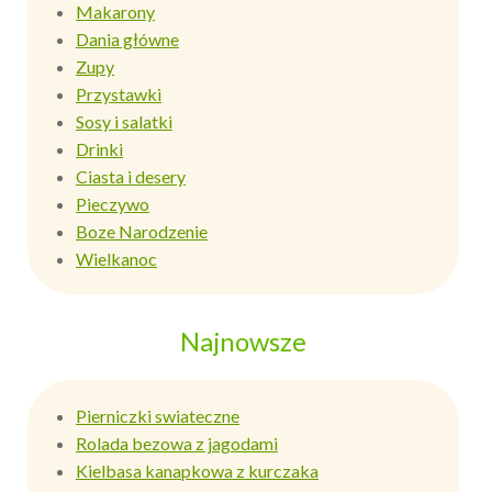
Makarony
Dania główne
Zupy
Przystawki
Sosy i salatki
Drinki
Ciasta i desery
Pieczywo
Boze Narodzenie
Wielkanoc
Najnowsze
Pierniczki swiateczne
Rolada bezowa z jagodami
Kielbasa kanapkowa z kurczaka