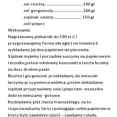
.ser ricotta.....................................100 gr
.ser gorgonzola.............................100 gr
.szpinak swiezy............................150 gr
.sol i pieprz
Wykonanie
Nagrzewamy piekarnik do 190 st.C i
przygotowujemy forme okragla ( tortownice )i
wykladamy jej dno papierem do pieczenia.
Szpinak myjemy i porzadnie suszymy na papierowym
reczniku,potem odcinamy koncowki a reszte kroimy
na dosc drobne paski.
Ricotte i gorgonzole przekladamy do miseczki
laczymy je za pomoca widelca, potem dokladamy
szpinak przyprawiamy sola i pieprzem -wszystko
dobrze mieszamy -gotowe.
Rozkladamy plat ciasta francuskiego, na to
rozprowadzamy farsz i pomagajac sobie papierem w
ktory bylo zawiniete ciasto --zawijamy rolade.