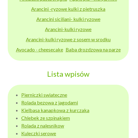
Arancini -ryzowe kulki z pietruszka
Arancini siciliani- kulki ryzowe
Arancini-kulki ryzowe
Arancini-kulki ryzowe z sosem w srodku
Avocado - cheesecake
Baba drozdzowa na parze
Lista wpisów
Pierniczki swiateczne
Rolada bezowa z jagodami
Kielbasa kanapkowa z kurczaka
Chlebek ze szpinakiem
Rolada z nalesnikow
Kuleczki serowe