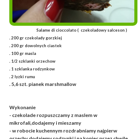
Salame di cioccolato ( czekoladowy salceson )
. 200 gr czekolady gorzkiej
. 200 gr dowolnych ciastek
. 100 gr masla
. 1/2 szklanki orzechow
. 1 szklanka rodzynkow
. 2 lyzki rumu
. 5,6 szt. pianek marshmallow
Wykonanie
- czekolade rozpuszczamy z maslem w
mikrofali,dodajemy i mieszamy
- w robocie kuchennym rozdrabniamy najpierw
orzechy,dodajemy rodzynki i na koniec przez chwile