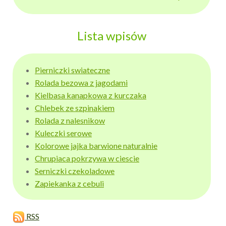
Lista wpisów
Pierniczki swiateczne
Rolada bezowa z jagodami
Kielbasa kanapkowa z kurczaka
Chlebek ze szpinakiem
Rolada z nalesnikow
Kuleczki serowe
Kolorowe jajka barwione naturalnie
Chrupiaca pokrzywa w ciescie
Serniczki czekoladowe
Zapiekanka z cebuli
RSS