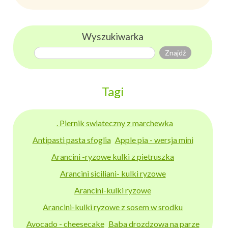
Wyszukiwarka
Tagi
. Piernik swiateczny z marchewka
Antipasti pasta sfoglia
Apple pia - wersja mini
Arancini -ryzowe kulki z pietruszka
Arancini siciliani- kulki ryzowe
Arancini-kulki ryzowe
Arancini-kulki ryzowe z sosem w srodku
Avocado - cheesecake
Baba drozdzowa na parze