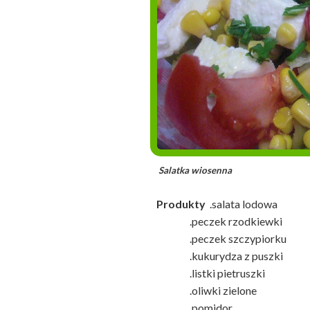
Salatka wiosenna
Produkty
.salata lodowa
.peczek rzodkiewki
.peczek szczypiorku
.kukurydza z puszki
.listki pietruszki
.oliwki zielone
.pomidor