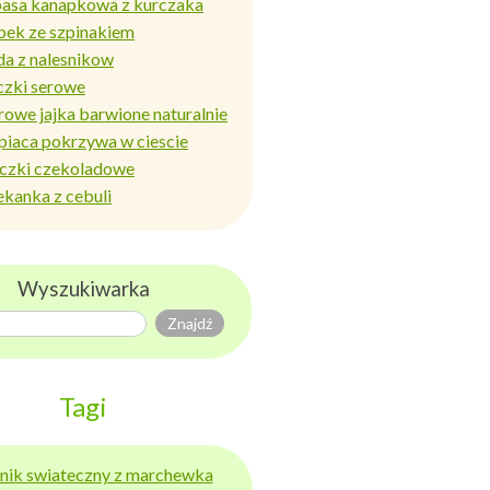
basa kanapkowa z kurczaka
bek ze szpinakiem
da z nalesnikow
czki serowe
rowe jajka barwione naturalnie
piaca pokrzywa w ciescie
iczki czekoladowe
ekanka z cebuli
Wyszukiwarka
Tagi
ernik swiateczny z marchewka