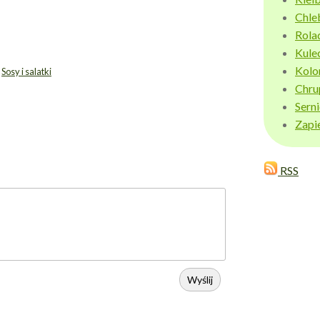
Chle
Rola
Kule
Kolo
,
Sosy i salatki
Chru
Sern
Zapi
RSS
Wyślij