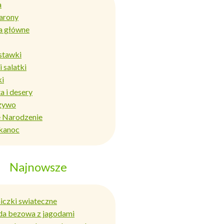
a
arony
a główne
stawki
i salatki
ki
a i desery
zywo
 Narodzenie
kanoc
Najnowsze
niczki swiateczne
da bezowa z jagodami