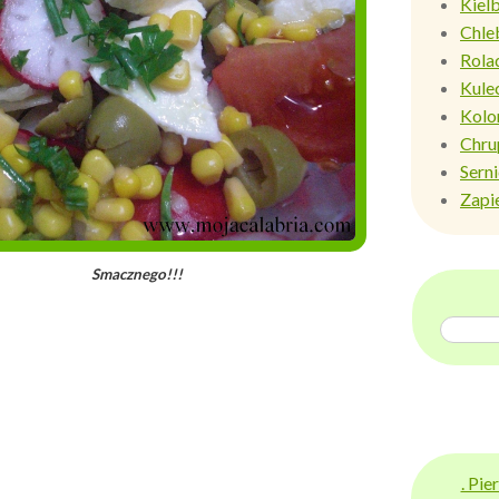
Kiel
Chle
Rola
Kule
Kolo
Chru
Sern
Zapi
 Smacznego!!!
. Pi