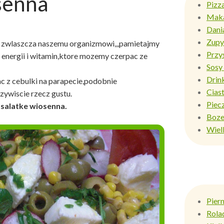
senna
Pizz
Mak
Dani
Zupy
i zwlaszcza naszemu organizmowi,,,pamietajmy
Przy
 energii i witamin,ktore mozemy czerpac ze
Sosy 
Drin
z cebulki na parapecie,podobnie
Ciast
zywiscie rzecz gustu.
Piec
salatke wiosenna.
Boze
Wiel
Pier
Rola