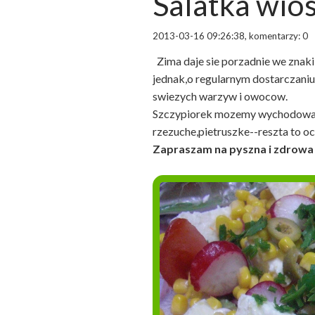
Salatka wio
2013-03-16 09:26:38, komentarzy: 0
Zima daje sie porzadnie we znak
jednak,o regularnym dostarczaniu
swiezych warzyw i owocow.
Szczypiorek mozemy wychodowac 
rzezuche,pietruszke--reszta to oc
Zapraszam na pyszna i zdrowa 