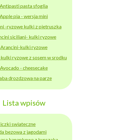
Antipasti pasta sfoglia
Apple pia - wersja mini
ni -ryzowe kulki z pietruszka
cini siciliani- kulki ryzowe
Arancini-kulki ryzowe
-kulki ryzowe z sosem w srodku
Avocado - cheesecake
aba drozdzowa na parze
Lista wpisów
niczki swiateczne
da bezowa z jagodami
basa kanapkowa z kurczaka