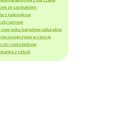
bek ze szpinakiem
da z nalesnikow
czki serowe
rowe jajka barwione naturalnie
piaca pokrzywa w ciescie
iczki czekoladowe
ekanka z cebuli