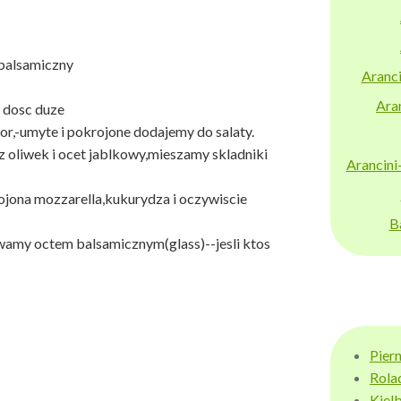
balsamiczny
Aranci
Aran
 dosc duze
r,-umyte i pokrojone dodajemy do salaty.
 oliwek i ocet jablkowy,mieszamy skladniki
Arancini
ojona mozzarella,kukurydza i oczywiscie
B
lewamy octem balsamicznym(glass)--jesli ktos
Pier
Rola
Kiel