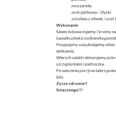
.mozzarella
.ocet jablkowy--2lyzki
.sol,oliwa z oliwek, i ocet 
Wykonanie
Salate lodowa myjemy i kroimy na
kawalki,oliwki,rzodkiewke,pomido
Posypujemy sola,dodajemy oliwe z
delikatnie.
Wierzch salatki dekorujemy pokr
szczypiorkiem i pietruszka.
Po nalozeniu porcji na talerz,po
lubi.
Zycze zdrowia!!
Smacznego!!!