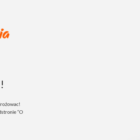
!
drożowac!
dstronie “O