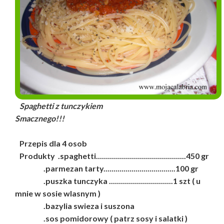
Spaghetti z tunczykiem
Smacznego!!!
Przepis dla 4 osob
Produkty .spaghetti.............................................450 gr
.parmezan tarty....................................100 gr
.puszka tunczyka ................................1 szt ( u
mnie w sosie wlasnym )
.bazylia swieza i suszona
.sos pomidorowy ( patrz sosy i salatki )