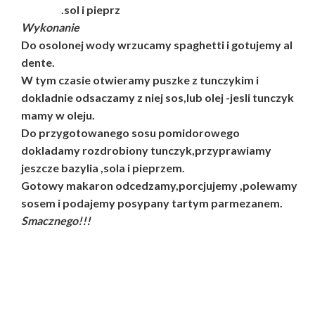
.sol i pieprz
Wykonanie
Do osolonej wody wrzucamy spaghetti i gotujemy al
dente.
W tym czasie otwieramy puszke z tunczykim i
dokladnie odsaczamy z niej sos,lub olej -jesli tunczyk
mamy w oleju.
Do przygotowanego sosu pomidorowego
dokladamy rozdrobiony tunczyk,przyprawiamy
jeszcze bazylia ,sola i pieprzem.
Gotowy makaron odcedzamy,porcjujemy ,polewamy
sosem i podajemy posypany tartym parmezanem.
Smacznego!!!