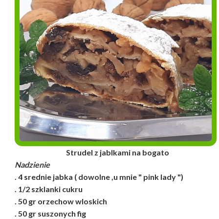
Strudel z jablkami na bogato
Nadzienie
. 4 srednie jabka ( dowolne ,u mnie " pink lady ")
. 1/2 szklanki cukru
. 50 gr orzechow wloskich
. 50 gr suszonych fig