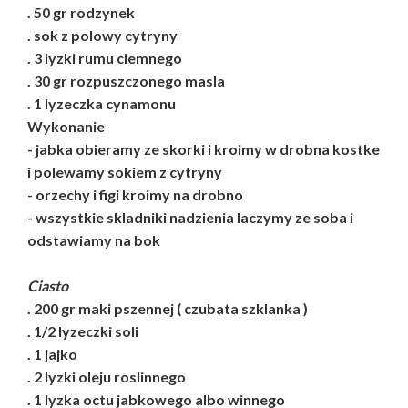
. 50 gr rodzynek
. sok z polowy cytryny
. 3 lyzki rumu ciemnego
. 30 gr rozpuszczonego masla
. 1 lyzeczka cynamonu
Wykonanie
- jabka obieramy ze skorki i kroimy w drobna kostke
i polewamy sokiem z cytryny
- orzechy i figi kroimy na drobno
- wszystkie skladniki nadzienia laczymy ze soba i
odstawiamy na bok
Ciasto
. 200 gr maki pszennej ( czubata szklanka )
. 1/2 lyzeczki soli
. 1 jajko
. 2 lyzki oleju roslinnego
. 1 lyzka octu jabkowego albo winnego