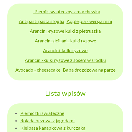
. Piernik swiateczny z marchewka
Antipasti pasta sfoglia
Apple pia - wersja mini
Arancini -ryzowe kulki z pietruszka
Arancini siciliani- kulki ryzowe
Arancini-kulki ryzowe
Arancini-kulki ryzowe z sosem w srodku
Avocado - cheesecake
Baba drozdzowa na parze
Lista wpisów
Pierniczki swiateczne
Rolada bezowa z jagodami
Kielbasa kanapkowa z kurczaka