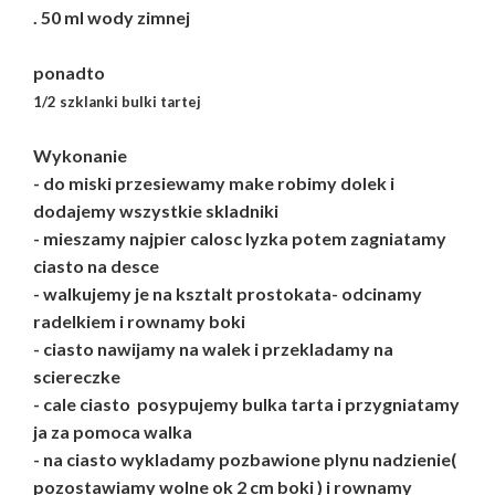
. 50 ml wody zimnej
ponadto
1/2 szklanki bulki tartej
Wykonanie
- do miski przesiewamy make robimy dolek i
dodajemy wszystkie skladniki
- mieszamy najpier calosc lyzka potem zagniatamy
ciasto na desce
- walkujemy je na ksztalt prostokata- odcinamy
radelkiem i rownamy boki
- ciasto nawijamy na walek i przekladamy na
sciereczke
- cale ciasto posypujemy bulka tarta i przygniatamy
ja za pomoca walka
- na ciasto wykladamy pozbawione plynu nadzienie(
pozostawiamy wolne ok 2 cm boki ) i rownamy