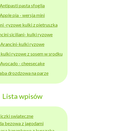
Antipasti pasta sfoglia
Apple pia - wersja mini
ni -ryzowe kulki z pietruszka
cini siciliani- kulki ryzowe
Arancini-kulki ryzowe
-kulki ryzowe z sosem w srodku
Avocado - cheesecake
aba drozdzowa na parze
Lista wpisów
niczki swiateczne
da bezowa z jagodami
basa kanapkowa z kurczaka