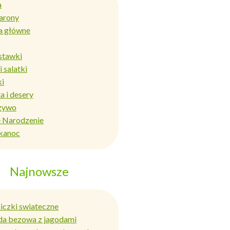
a
arony
a główne
stawki
i salatki
ki
a i desery
zywo
 Narodzenie
kanoc
Najnowsze
niczki swiateczne
da bezowa z jagodami