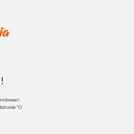
!
drożowac!
dstronie “O