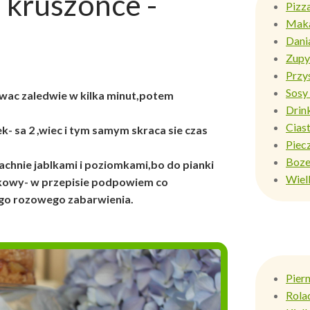
 kruszonce -
Pizz
Mak
Dani
Zupy
Przy
Sosy 
ac zaledwie w kilka minut,potem
Drin
Ciast
ek- sa 2 ,wiec i tym samym skraca sie czas
Piec
Boze
achnie jablkami i poziomkami,bo do pianki
Wiel
mkowy- w przepisie podpowiem co
wego rozowego zabarwienia.
Pier
Rola