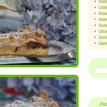
Kiel
Chle
Rola
Kule
Kolo
Chru
Sern
Zapi
. Pi