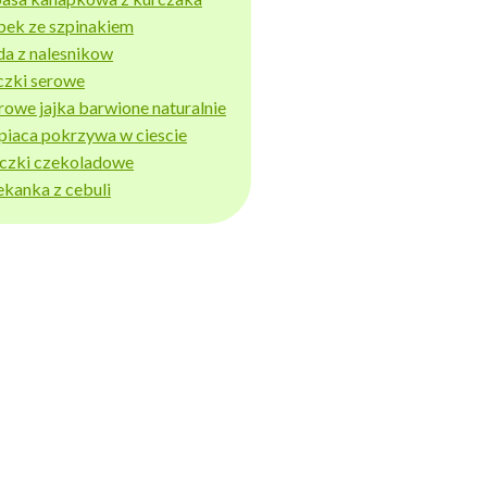
bek ze szpinakiem
da z nalesnikow
czki serowe
rowe jajka barwione naturalnie
piaca pokrzywa w ciescie
iczki czekoladowe
ekanka z cebuli