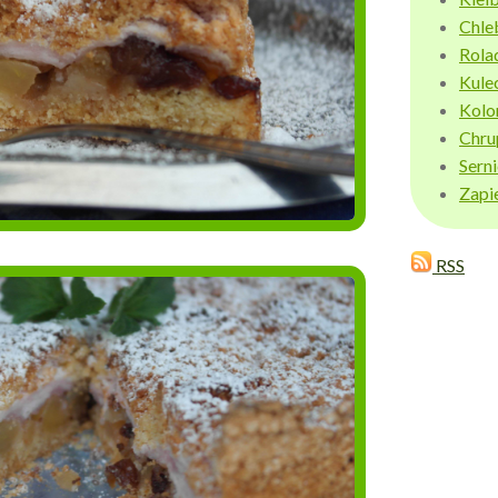
Chle
Rola
Kule
Kolo
Chru
Sern
Zapi
RSS