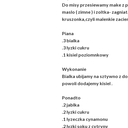
Do misy przesiewamy make z p
maslo ( zimne ) i zoltka- zagni
kruszonka,czyli malenkie zacie
Piana
.3 bialka
.3 lyzki cukru
.1 kisiel poziomnkowy
Wykonanie
Bialka ubijamy na sztywno z do
powoli dodajemy kisiel .
Ponadto
.2 jablka
.2 lyzki cukru
.1 lyzeczka cynamonu
.2 lyzki soku z cytryny