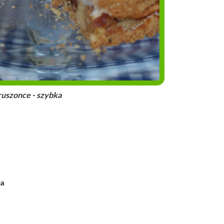
ce - szybka
ia