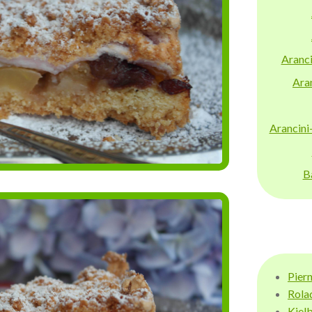
Aranci
Aran
Arancini
B
Pier
Rola
Kiel