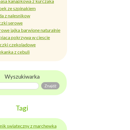
basa kanapkowa z kurczaka
bek ze szpinakiem
da z nalesnikow
czki serowe
rowe jajka barwione naturalnie
piaca pokrzywa w ciescie
iczki czekoladowe
ekanka z cebuli
Wyszukiwarka
Tagi
ernik swiateczny z marchewka