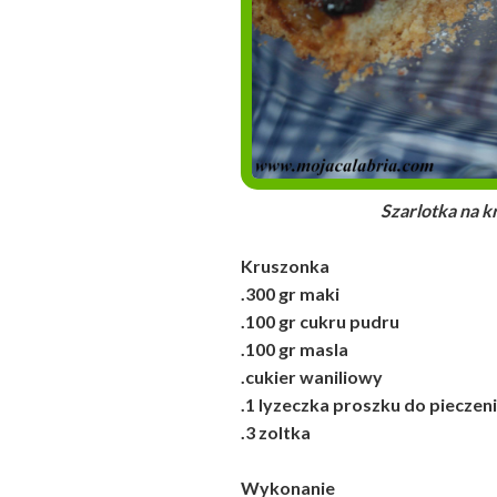
Szarlotka na kruszon
Kruszonka
.300 gr maki
.100 gr cukru pudru
.100 gr masla
.cukier waniliowy
.1 lyzeczka proszku do pieczen
.3 zoltka
Wykonanie