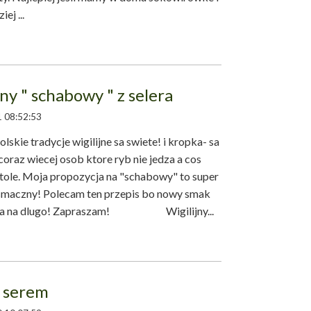
j ...
jny " schabowy " z selera
 08:52:53
kie tradycje wigilijne sa swiete! i kropka- sa
t coraz wiecej osob ktore ryb nie jedza a cos
 stole. Moja propozycja na "schabowy" to super
zo smaczny! Polecam ten przepis bo nowy smak
tuja na dlugo! Zapraszam! Wigilijny...
z serem