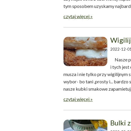
tym sposobem uzyskamy najbardzie
czytaj więcej »
Wigili
2022-12-01
Nasze pols
i tych jes
musza i nie tylko przy wigilijnym
wybor- bo tani ,prosty i... bard
nasze kubki smakowe zapamie
czytaj więcej »
Bulki 