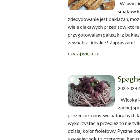
W swieci
smakow kt
zdecydowanie jest baklazan, mo
wiele ciekawych przepisow ktore 
przygotowalam paluszki z baklaza
zewnatrz- idealne ! Zapras
czytaj więcej »
Spaghe
2023-02-01
Wloska ku
zadnej sp
prezencie mnostwo naturalnych ko
wykorzystac a przeciez to nie tyl
dzisiaj kolor fioletowy. Pyszne d
uzywajac soku z czerwonej kapust