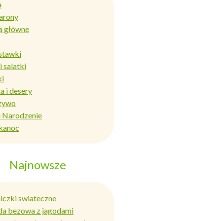
a
arony
a główne
stawki
i salatki
ki
a i desery
zywo
 Narodzenie
kanoc
Najnowsze
niczki swiateczne
da bezowa z jagodami