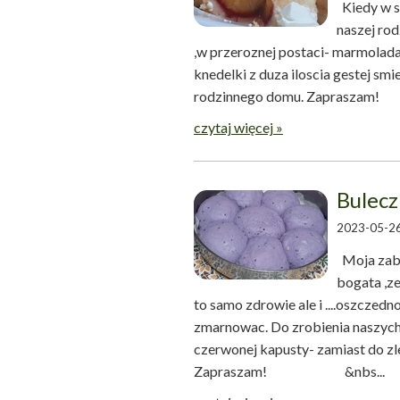
Kiedy w sa
naszej rod
,w przeroznej postaci- marmolada
knedelki z duza iloscia gestej smi
rodzinnego domu. Zap
czytaj więcej »
Bulecz
2023-05-26
Moja zaba
bogata ,ze
to samo zdrowie ale i ....oszczedno
zmarnowac. Do zrobienia naszyc
czerwonej kapusty- zamiast do z
Zapraszam! &nbs...