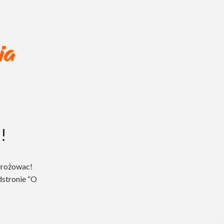
!
drożowac!
dstronie “O