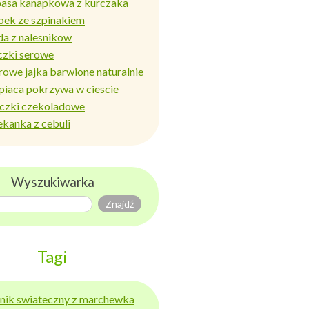
basa kanapkowa z kurczaka
bek ze szpinakiem
da z nalesnikow
czki serowe
rowe jajka barwione naturalnie
piaca pokrzywa w ciescie
iczki czekoladowe
ekanka z cebuli
Wyszukiwarka
Tagi
ernik swiateczny z marchewka