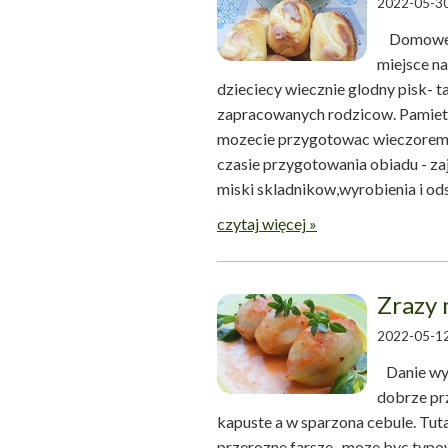
2022-05-30
Domowe bu
miejsce na
dzieciecy wiecznie glodny pisk- ta
zapracowanych rodzicow. Pamietaj
mozecie przygotowac wieczorem wl
czasie przygotowania obiadu - z
miski skladnikow,wyrobienia i ods
czytaj więcej »
Zrazy 
2022-05-12
Danie wyg
dobrze pr
kapuste a w sparzona cebule. Tu
przerozne farsze- moze byc typow