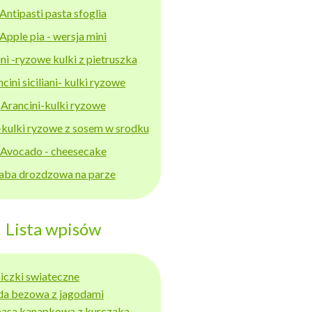
Antipasti pasta sfoglia
Apple pia - wersja mini
ni -ryzowe kulki z pietruszka
cini siciliani- kulki ryzowe
Arancini-kulki ryzowe
-kulki ryzowe z sosem w srodku
Avocado - cheesecake
aba drozdzowa na parze
Lista wpisów
niczki swiateczne
da bezowa z jagodami
basa kanapkowa z kurczaka