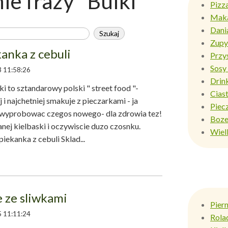
e frazy "Bulki"
Pizz
Mak
Dani
Zupy
anka z cebuli
Przy
Sosy 
 11:58:26
Drin
 to sztandarowy polski " street food "-
Ciast
j i najchetniej smakuje z pieczarkami - ja
Piec
y wyprobowac czegos nowego- dla zdrowia tez!
Boze
nej kielbaski i oczywiscie duzo czosnku.
Wiel
z cebuli Sklad...
 ze sliwkami
Pier
 11:11:24
Rola