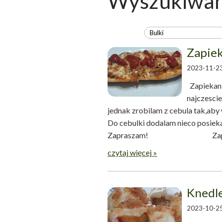
Wyszukiwani
Zapiek
2023-11-23
Zapiekanki
najczescie
jednak zrobilam z cebula tak,ab
Do cebulki dodalam nieco posieka
Zapraszam! Zapiekanka 
czytaj więcej »
Knedle
2023-10-25