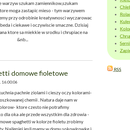
e warzyw szukam zamiennikow,szukam
Chle
ore moga zastapic mieso - tym warzywem
Rola
zemy przy odrobinie kreatywnosci wyczarowac
Kule
beda i ciekawe i oczywiscie smaczne. Dzisiaj
Kolo
na ktore sa miekkie w srodku i chrupiace na
Chru
zam! &nb...
Sern
Zapi
RSS
tti domowe fioletowe
 16:00:06
chnia pachnie ziolami i cieszy oczy kolorami-
roszkowanej chemii . Natura daje nam w
lorow- ktore czesto nie potrafimy
ko dla oka ale przede wszystkim dla zdrowia -
omowe spaghetti w kolorze fioletu zrobimy
y. Najlepiej jesli mamy w domu sokowirowke i