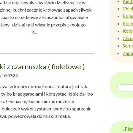
Kiel
dzie dojrzewaly sliwki,wiedzielismy ,ze w
Chle
zinnej kuchni zacznie krolowac zapach sliwek
Rola
,ciasto drozdzowe z kruszonka lub..wlasnie
Kule
etany- dzisiaj taki wlasnie przepis z mojego
Kolo
raszam! K...
Chru
Sern
Zapi
ki z czarnuszka ( fioletowe )
 10:07:39
wa w kolory nie ma konca - natura jest tak
 tylko brac garsciami i korzystac ile sie da- bo
sc !- w naszej kuchni nic nie moze sie
h buleczek wykorzystalam wode po sparzeniu
lewu powedrowala do miski z maka.
. Pi