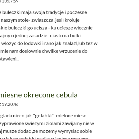
 10:07:59
leczki maja swoja tradycje i poczesne
 naszym stole- zwlaszcza ,jesli kroluje
kie buleczki go ucisza - ku uciesze wiecznie
my o jednej zasadzie- ciasto na bulki
ozyc do lodowki i rano jak znalazl,lub tez w
ajmie nam doslownie chwilke wrzucenie do
tawieni...
miesne okrecone cebula
 19:20:46
lada nieco jak "golabki"- mielone mieso
zyprawione swiezymi ziolami zawijamy nie w
taj musze dodac ,ze mozemy wymyslac sobie
y jak na golabki czyli ryz i mieso,mozemy