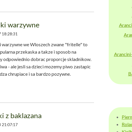
zki warzywne
Aranci
 18:28:31
Aran
warzywne we Wloszech zwane "fritelle" to
pularna przekaska a takze i sposob na
Arancini
by odpowiednio dobrac proporcje skladnikow.
a - ale jesli sa dzieci mozemy piwo zastapic
B
za chrupiace i sa bardzo pozywne.
ki z baklazana
Pier
Rola
 21:07:17
Kiel