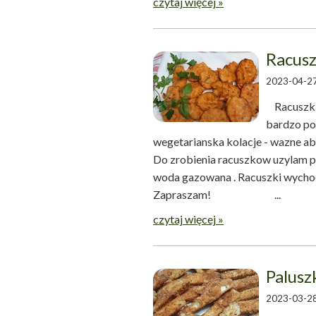
czytaj więcej »
Racus
2023-04-27
Racuszki 
bardzo po
wegetarianska kolacje - wazne a
Do zrobienia racuszkow uzylam piw
woda gazowana . Racuszki wychod
Zapraszam! ...
czytaj więcej »
Palusz
2023-03-28