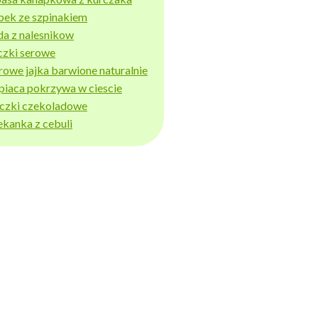
bek ze szpinakiem
da z nalesnikow
czki serowe
rowe jajka barwione naturalnie
piaca pokrzywa w ciescie
iczki czekoladowe
ekanka z cebuli