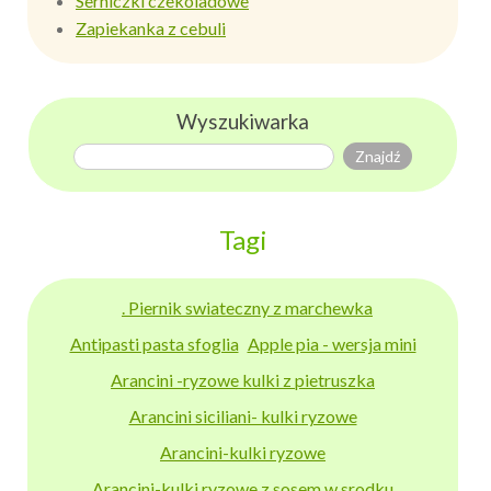
Serniczki czekoladowe
Zapiekanka z cebuli
Wyszukiwarka
Tagi
. Piernik swiateczny z marchewka
Antipasti pasta sfoglia
Apple pia - wersja mini
Arancini -ryzowe kulki z pietruszka
Arancini siciliani- kulki ryzowe
Arancini-kulki ryzowe
Arancini-kulki ryzowe z sosem w srodku