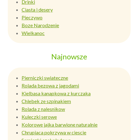
Drinki
Ciasta i desery
Pieczywo
Boze Narodzenie
Wielkanoc
Najnowsze
Pierniczki swiateczne
Rolada bezowa z jagodami
Kielbasa kanapkowa z kurczaka
Chlebek ze szpinakiem
Rolada z nalesnikow
Kuleczki serowe
Kolorowe jajka barwione naturalnie
Chrupiaca pokrzywa w ciescie