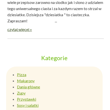
wiele przepisow zarowno na slodko jak i slono z udzialem
tego uniwersalnego ciasta i za kazdym razem to strzal w
dziesiatke. Dzisiejsza "dziesiatka " to ciasteczka.
Zapraszam! ...
czytaj więcej »
Kategorie
Pizza
Makarony
Dania główne
Zupy
Przystawki
Sosy i salatki