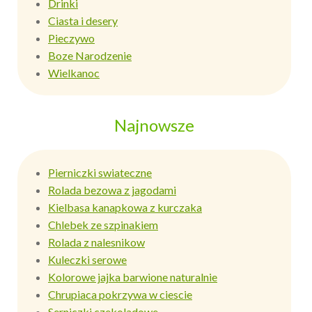
Drinki
Ciasta i desery
Pieczywo
Boze Narodzenie
Wielkanoc
Najnowsze
Pierniczki swiateczne
Rolada bezowa z jagodami
Kielbasa kanapkowa z kurczaka
Chlebek ze szpinakiem
Rolada z nalesnikow
Kuleczki serowe
Kolorowe jajka barwione naturalnie
Chrupiaca pokrzywa w ciescie
Serniczki czekoladowe