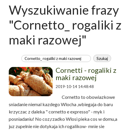
Wyszukiwanie frazy
"Cornetto_ rogaliki z
maki razowej"
Cornetti - rogaliki z
maki razowej
2019-10-14 14:48:48
Cornetto to obowiazkowe
sniadanie niemal kazdego Wlocha ,wbiegaja do baru
krzyczac z daleka " cornetto e expresso" - myk i
posniadaniu! No coz,rzadko Wlosi pieka cos w domu,a
juz zupelnie nie dotykaja ich rogalikow- mnie sie