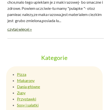
chce,malo tego upieklam je z maki razowej- bo smaczne i
zdrowe. Powiem uczciwie-tu mamy "pulapke "- otoz
pamieac nalezy,ze maka razowa,jest materialem ciezkim
jest grubo zmielona,posiada lu...
czytaj więcej »
Kategorie
Pizza
Makarony
Dania główne
Zupy
Przystawki
Sosy i salatki