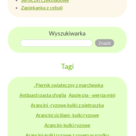
Zapiekanka z cebuli
Wyszukiwarka
Tagi
. Piernik swiateczny z marchewka
Antipasti pasta sfoglia
Apple pia - wersja mini
Arancini -ryzowe kulki z pietruszka
Arancini siciliani- kulki ryzowe
Arancini-kulki ryzowe
Arancini-kulki ryzowe z sosem w srodku