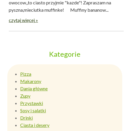
owocow,,to ciasto przyjmie "kazde"! Zapraszam na
pyszna,mieciutka muffinke! Muffiny bananow...
czytaj więcej »
Kategorie
Pizza
Makarony
Dania główne
Zupy
Przystawki
Sosy i salatki
Drinki
Ciasta i desery