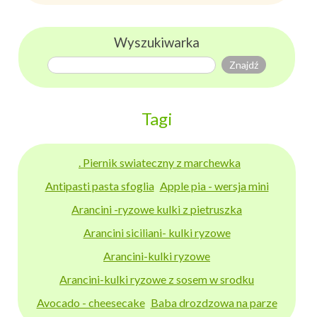
Wyszukiwarka
Tagi
. Piernik swiateczny z marchewka
Antipasti pasta sfoglia
Apple pia - wersja mini
Arancini -ryzowe kulki z pietruszka
Arancini siciliani- kulki ryzowe
Arancini-kulki ryzowe
Arancini-kulki ryzowe z sosem w srodku
Avocado - cheesecake
Baba drozdzowa na parze