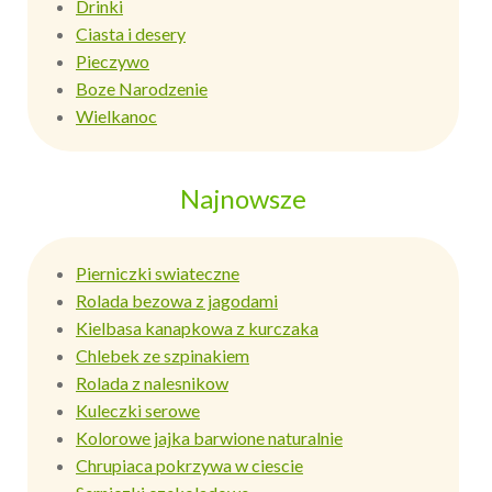
Drinki
Ciasta i desery
Pieczywo
Boze Narodzenie
Wielkanoc
Najnowsze
Pierniczki swiateczne
Rolada bezowa z jagodami
Kielbasa kanapkowa z kurczaka
Chlebek ze szpinakiem
Rolada z nalesnikow
Kuleczki serowe
Kolorowe jajka barwione naturalnie
Chrupiaca pokrzywa w ciescie