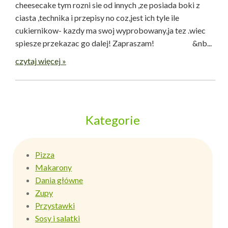
cheesecake tym rozni sie od innych ,ze posiada boki z
ciasta ,technika i przepisy no coz,jest ich tyle ile
cukiernikow- kazdy ma swoj wyprobowany,ja tez .wiec
spiesze przekazac go dalej! Zapraszam! &nb...
czytaj więcej »
Kategorie
Pizza
Makarony
Dania główne
Zupy
Przystawki
Sosy i salatki