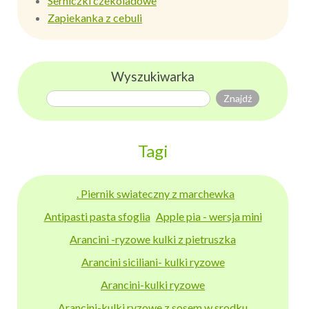
Serniczki czekoladowe
Zapiekanka z cebuli
Wyszukiwarka
Tagi
. Piernik swiateczny z marchewka
Antipasti pasta sfoglia
Apple pia - wersja mini
Arancini -ryzowe kulki z pietruszka
Arancini siciliani- kulki ryzowe
Arancini-kulki ryzowe
Arancini-kulki ryzowe z sosem w srodku