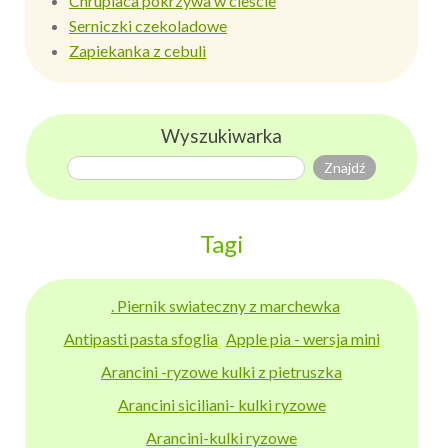
Chrupiaca pokrzywa w ciescie
Serniczki czekoladowe
Zapiekanka z cebuli
Wyszukiwarka
Tagi
. Piernik swiateczny z marchewka
Antipasti pasta sfoglia
Apple pia - wersja mini
Arancini -ryzowe kulki z pietruszka
Arancini siciliani- kulki ryzowe
Arancini-kulki ryzowe