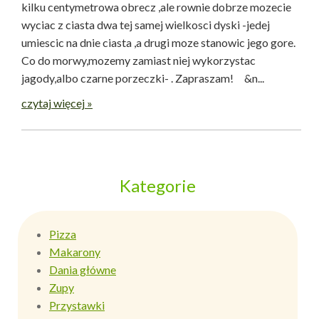
kilku centymetrowa obrecz ,ale rownie dobrze mozecie
wyciac z ciasta dwa tej samej wielkosci dyski -jedej
umiescic na dnie ciasta ,a drugi moze stanowic jego gore.
Co do morwy,mozemy zamiast niej wykorzystac
jagody,albo czarne porzeczki- . Zapraszam! &n...
czytaj więcej »
Kategorie
Pizza
Makarony
Dania główne
Zupy
Przystawki