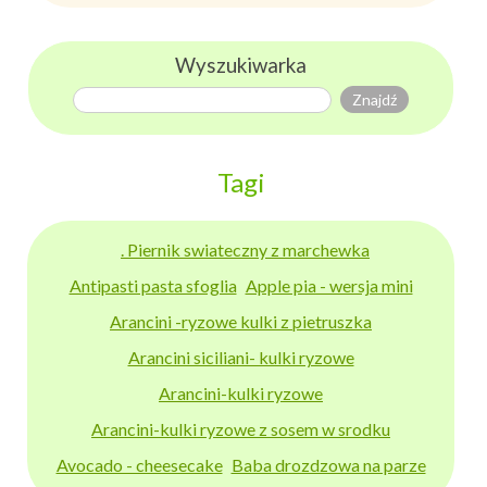
Wyszukiwarka
Tagi
. Piernik swiateczny z marchewka
Antipasti pasta sfoglia
Apple pia - wersja mini
Arancini -ryzowe kulki z pietruszka
Arancini siciliani- kulki ryzowe
Arancini-kulki ryzowe
Arancini-kulki ryzowe z sosem w srodku
Avocado - cheesecake
Baba drozdzowa na parze