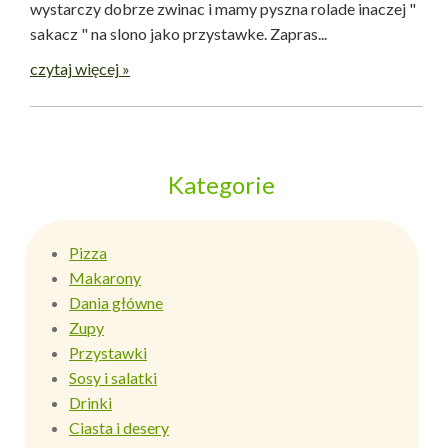
wystarczy dobrze zwinac i mamy pyszna rolade inaczej "
sakacz " na slono jako przystawke. Zapras...
czytaj więcej »
Kategorie
Pizza
Makarony
Dania główne
Zupy
Przystawki
Sosy i salatki
Drinki
Ciasta i desery