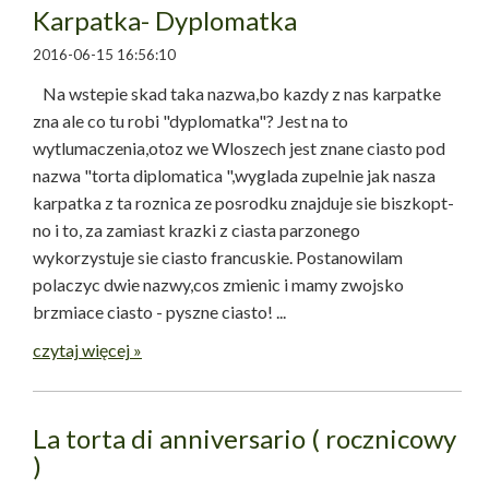
Karpatka- Dyplomatka
2016-06-15 16:56:10
Na wstepie skad taka nazwa,bo kazdy z nas karpatke
zna ale co tu robi "dyplomatka"? Jest na to
wytlumaczenia,otoz we Wloszech jest znane ciasto pod
nazwa "torta diplomatica ",wyglada zupelnie jak nasza
karpatka z ta roznica ze posrodku znajduje sie biszkopt-
no i to, za zamiast krazki z ciasta parzonego
wykorzystuje sie ciasto francuskie. Postanowilam
polaczyc dwie nazwy,cos zmienic i mamy zwojsko
brzmiace ciasto - pyszne ciasto! ...
czytaj więcej »
La torta di anniversario ( rocznicowy
)