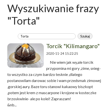
Wyszukiwanie frazy
"Torta"
Torcik "Kilimangaro"
2020-11-24 15:22:25
Nie wiem jak wy,ale torcik
przypomina mi gory ,zime, snieg-
to wszystko za czym bardzo tesknie ,dlatego
postanowilam darowac sobie i wam przedsmak zimowej
,gorskiej aury. Baze toru stanowi kakaowy biszkopt
,potem jest krem z mascarpone i krojone w kosteczke
brzoskwinie- ale po kolei! Zapraszam!
&nb...