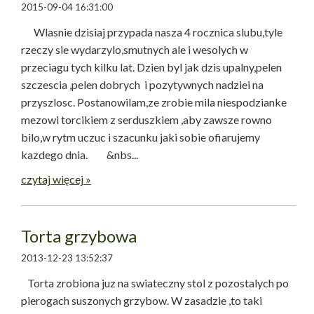
2015-09-04 16:31:00
Wlasnie dzisiaj przypada nasza 4 rocznica slubu,tyle
rzeczy sie wydarzylo,smutnych ale i wesolych w
przeciagu tych kilku lat. Dzien byl jak dzis upalny,pelen
szczescia ,pelen dobrych i pozytywnych nadziei na
przyszlosc. Postanowilam,ze zrobie mila niespodzianke
mezowi torcikiem z serduszkiem ,aby zawsze rowno
bilo,w rytm uczuc i szacunku jaki sobie ofiarujemy
kazdego dnia. &nbs...
czytaj więcej »
Torta grzybowa
2013-12-23 13:52:37
Torta zrobiona juz na swiateczny stol z pozostalych po
pierogach suszonych grzybow. W zasadzie ,to taki