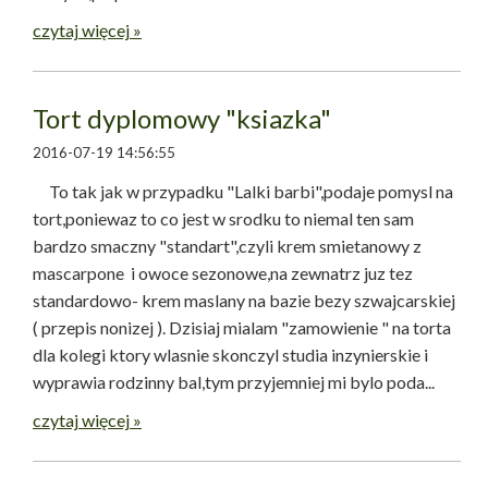
czytaj więcej »
Tort dyplomowy "ksiazka"
2016-07-19 14:56:55
To tak jak w przypadku "Lalki barbi",podaje pomysl na
tort,poniewaz to co jest w srodku to niemal ten sam
bardzo smaczny "standart",czyli krem smietanowy z
mascarpone i owoce sezonowe,na zewnatrz juz tez
standardowo- krem maslany na bazie bezy szwajcarskiej
( przepis nonizej ). Dzisiaj mialam "zamowienie " na torta
dla kolegi ktory wlasnie skonczyl studia inzynierskie i
wyprawia rodzinny bal,tym przyjemniej mi bylo poda...
czytaj więcej »