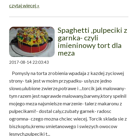
czytaj więcej »
Spaghetti ,pulpeciki z
garnka- czyli
imieninowy tort dla
meza
2017-08-14 22:03:43
Pomysly na torta zrobienia wpadaja z kazdej zyciowej
strony- tak jest w moim przypadku- uslysze jedno
slowo,ulubione zwierze,potrawe i ...torcik jak malowany-
tym razem jest naprawde malowany,barwny,ktory spelnil
mojego meza najsmielsze marzenie- talerz makaronu z
pulpecikami!- dostal caly,czubaty garnek- radosc
ogromna- czego mozna chciec wiecej. Torcik sklada sie z
biszkoptu,kremu smietanowego i swiezych owocow
lesnych,pulpeciki t...