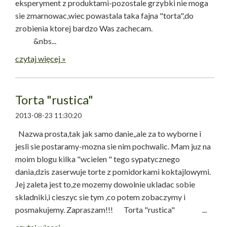
eksperyment z produktami-pozostale grzybki nie moga
sie zmarnowac,wiec powastala taka fajna "torta",do
zrobienia ktorej bardzo Was zachecam.
&nbs...
czytaj więcej »
Torta "rustica"
2013-08-23 11:30:20
Nazwa prosta,tak jak samo danie,,ale za to wyborne i
jesli sie postaramy-mozna sie nim pochwalic. Mam juz na
moim blogu kilka "wcielen " tego sypatycznego
dania,dzis zaserwuje torte z pomidorkami koktajlowymi.
Jej zaleta jest to,ze mozemy dowolnie ukladac sobie
skladniki,i cieszyc sie tym ,co potem zobaczymy i
posmakujemy. Zapraszam!!! Torta "rustica" ...