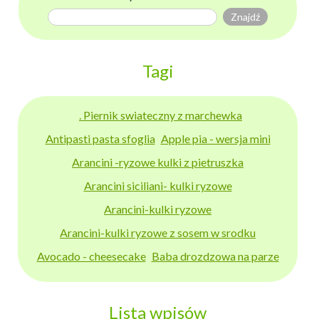
Tagi
. Piernik swiateczny z marchewka
Antipasti pasta sfoglia
Apple pia - wersja mini
Arancini -ryzowe kulki z pietruszka
Arancini siciliani- kulki ryzowe
Arancini-kulki ryzowe
Arancini-kulki ryzowe z sosem w srodku
Avocado - cheesecake
Baba drozdzowa na parze
Lista wpisów