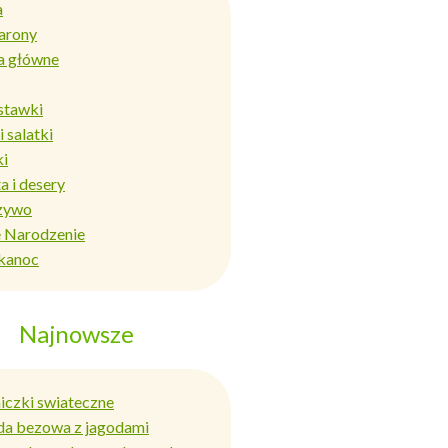
a
arony
a główne
stawki
i salatki
ki
a i desery
zywo
 Narodzenie
kanoc
Najnowsze
niczki swiateczne
da bezowa z jagodami