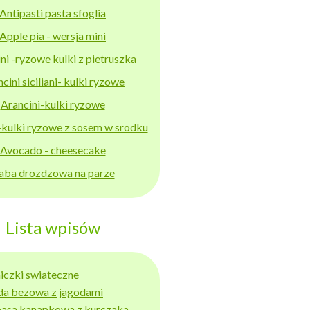
Antipasti pasta sfoglia
Apple pia - wersja mini
ni -ryzowe kulki z pietruszka
cini siciliani- kulki ryzowe
Arancini-kulki ryzowe
-kulki ryzowe z sosem w srodku
Avocado - cheesecake
aba drozdzowa na parze
Lista wpisów
niczki swiateczne
da bezowa z jagodami
basa kanapkowa z kurczaka