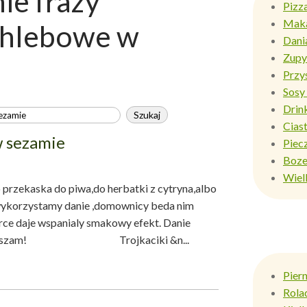
e frazy
Pizz
Mak
 chlebowe w
Dani
Zupy
Przy
Sosy 
Drin
Ciast
w sezamie
Piec
Boze
Wiel
przekaska do piwa,do herbatki z cytryna,albo
wykorzystamy danie ,domownicy beda nim
rce daje wspanialy smakowy efekt. Danie
! Zapraszam! Trojkaciki &n...
Pier
Rola