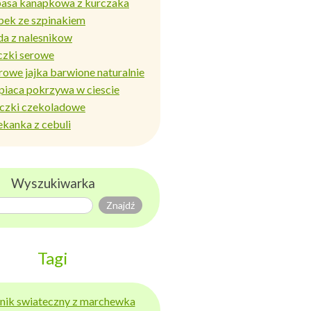
basa kanapkowa z kurczaka
bek ze szpinakiem
da z nalesnikow
czki serowe
rowe jajka barwione naturalnie
piaca pokrzywa w ciescie
iczki czekoladowe
ekanka z cebuli
Wyszukiwarka
Tagi
ernik swiateczny z marchewka