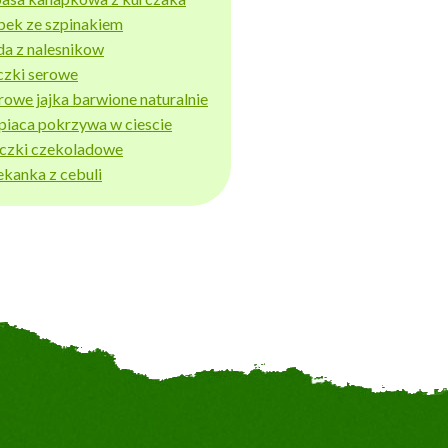
bek ze szpinakiem
da z nalesnikow
czki serowe
rowe jajka barwione naturalnie
piaca pokrzywa w ciescie
iczki czekoladowe
ekanka z cebuli