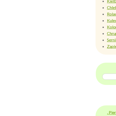
Kiel
Chle
Rola
Kule
Kolo
Chru
Sern
Zapi
. Pi