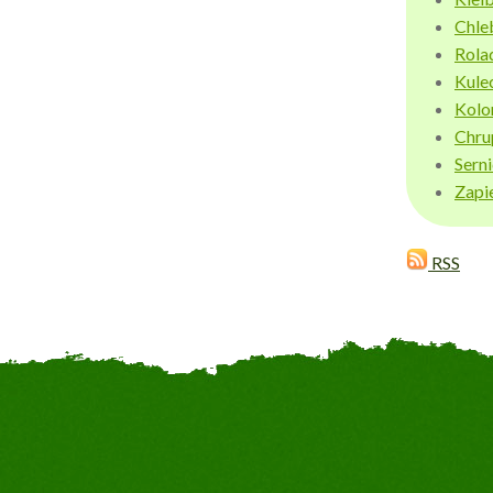
Chle
Rola
Kule
Kolo
Chru
Sern
Zapi
RSS