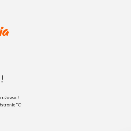
!
drożowac!
dstronie “O