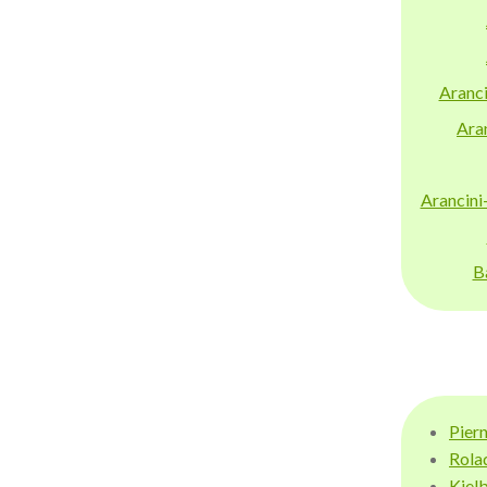
Aranci
Aran
Arancini
B
Pier
Rola
Kiel