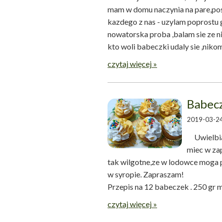
mam w domu naczynia na pare,posl
kazdego z nas - uzylam poprostu 
nowatorska proba ,balam sie ze nie
kto woli babeczki udaly sie ,nikom
czytaj więcej »
Babecz
2019-03-24
Uwielbiam
miec w zap
tak wilgotne,ze w lodowce moga p
w syropie. Zapraszam! Ba
Przepis na 12 babeczek . 250 gr ma
czytaj więcej »