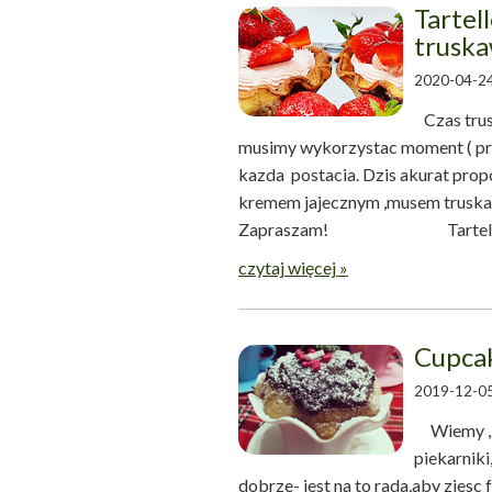
Tartel
trusk
2020-04-24
Czas trus
musimy wykorzystac moment ( prze
kazda postacia. Dzis akurat propo
kremem jajecznym ,musem trusk
Zapraszam! Tartelletk
czytaj więcej »
Cupca
2019-12-05
Wiemy ,z
piekarniki
dobrze- jest na to rada,aby zjesc