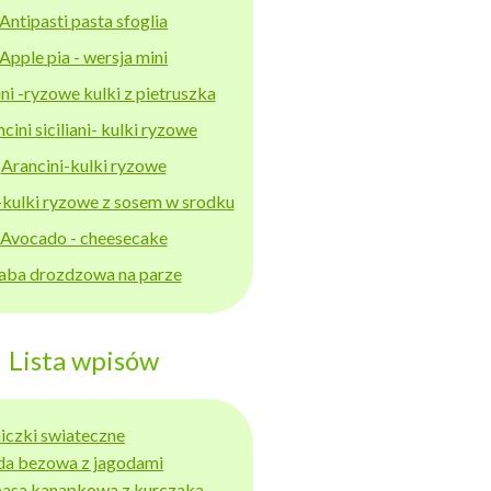
Antipasti pasta sfoglia
Apple pia - wersja mini
ni -ryzowe kulki z pietruszka
cini siciliani- kulki ryzowe
Arancini-kulki ryzowe
-kulki ryzowe z sosem w srodku
Avocado - cheesecake
aba drozdzowa na parze
Lista wpisów
niczki swiateczne
da bezowa z jagodami
basa kanapkowa z kurczaka