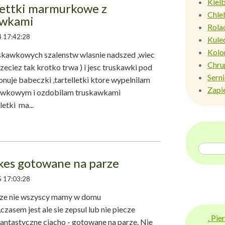
Kiel
lettki marmurkowe z
Chle
awkami
Rola
 17:42:28
Kule
Kolo
kawkowych szalenstw wlasnie nadszed ,wiec
Chru
ciez tak krotko trwa ) i jesc truskawki pod
Sern
nuje babeczki ,tartelletki ktore wypelnilam
Zapi
awkowym i ozdobilam truskawkami
i ma...
kes gotowane na parze
 17:03:28
e nie wszyscy mamy w domu
,czasem jest ale sie zepsul lub nie piecze
. Pi
 fantastyczne ciacho - gotowane na parze. Nie