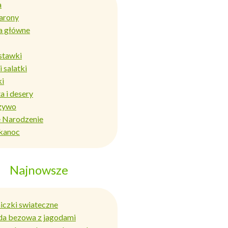
a
arony
a główne
stawki
i salatki
ki
a i desery
zywo
 Narodzenie
kanoc
Najnowsze
niczki swiateczne
da bezowa z jagodami