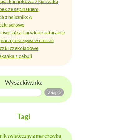
basa kanapkowa z kurczaka
bek ze szpinakiem
da z nalesnikow
czki serowe
rowe jajka barwione naturalnie
piaca pokrzywa w ciescie
iczki czekoladowe
ekanka z cebuli
Wyszukiwarka
Tagi
ernik swiateczny z marchewka