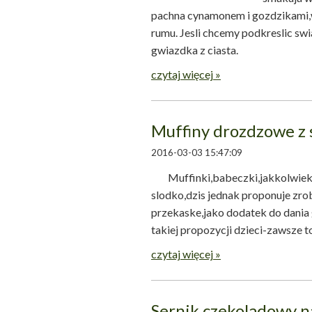
pachna cynamonem i gozdzikami,
rumu. Jesli chcemy podkreslic s
gwiazdka z ciasta. 
czytaj więcej »
Muffiny drozdzowe z 
2016-03-03 15:47:09
Muffinki,babeczki,jakkolwiek j
slodko,dzis jednak proponuje zrob
przekaske,jako dodatek do dania g
takiej propozycji dzieci-z
czytaj więcej »
Sernik czekoladowy n