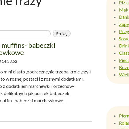
e frazy
Pizz
Mak
Dani
Zupy
Przy
Sosy 
 muffins- babeczki
Drin
ewkowe
Ciast
Piec
 14:38:52
Boze
mini ciasto ,podreczne,nie trzeba kroic ,czyli
Wiel
to w roznej postaci i z roznymi dodatkami.
io z dodatkiem marchewki i orzechow-
 delikatnych jak puszek babeczek.
 babeczki marchewkowe ...
Pier
Rola