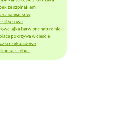
bek ze szpinakiem
da z nalesnikow
czki serowe
rowe jajka barwione naturalnie
piaca pokrzywa w ciescie
iczki czekoladowe
ekanka z cebuli