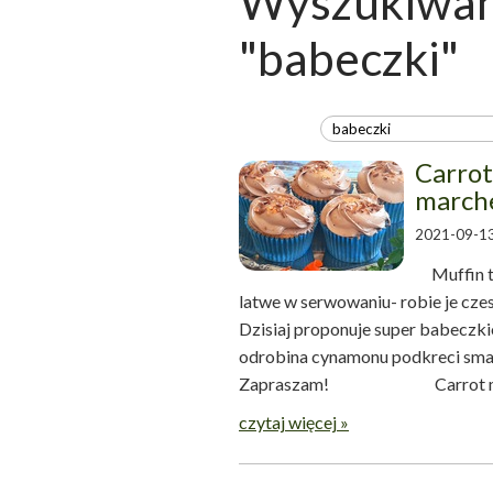
Wyszukiwani
"babeczki"
Carrot
march
2021-09-13
Muffin to 
latwe w serwowaniu- robie je czes
Dzisiaj proponuje super babeczk
odrobina cynamonu podkreci smak
Zapraszam! Carrot muffin-
czytaj więcej »