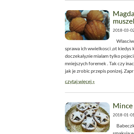
Magdal
muszel
2018-03-02
Wlasciwie
sprawa ich wwielkosci ,ot kiedys 
doczekaly,nie mialam tylko pojec
mniejszych foremek . Tak czy ina
jak je zrobic przepis poni
czytaj więcej »
Mince 
2018-01-01
Babeczki 
smakuja w