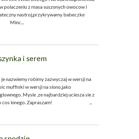
w polaczeniu z masa suszonych owocow i
wiateczny nastroj,przykrywamy babeczke
Minc...
szynka i serem
e nazwiemy robimy zazwyczaj w wersji na
ic muffinki w wersji na slono,jako
lownego. Mysle ,ze najbardziej uciesza sie z
awsze to cos innego. Zapraszam! ...
a spodzie