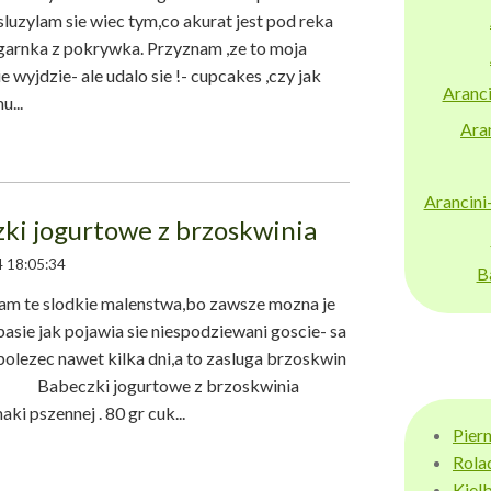
uzylam sie wiec tym,co akurat jest pod reka
garnka z pokrywka. Przyznam ,ze to moja
 wyjdzie- ale udalo sie !- cupcakes ,czy jak
Aranci
u...
Aran
Arancini
ki jogurtowe z brzoskwinia
 18:05:34
B
 te slodkie malenstwa,bo zawsze mozna je
asie jak pojawia sie niespodziewani goscie- sa
olezec nawet kilka dni,a to zasluga brzoskwin
beczki jogurtowe z brzoskwinia
ki pszennej . 80 gr cuk...
Pier
Rola
Kiel