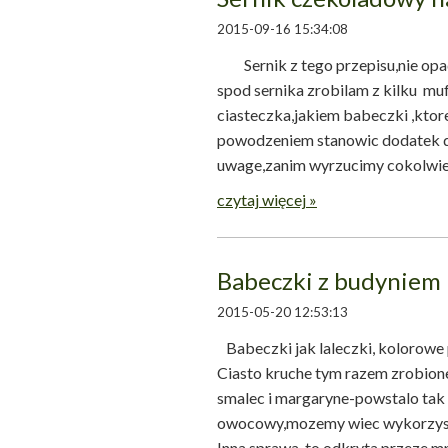
2015-09-16 15:34:08
Sernik z tego przepisu,nie opada 
spod sernika zrobilam z kilku m
ciasteczka,jakiem babeczki ,ktore
powodzeniem stanowic dodatek do
uwage,zanim wyrzucimy cokol
czytaj więcej »
Babeczki z budyniem
2015-05-20 12:53:13
Babeczki jak laleczki, kolorowe 
Ciasto kruche tym razem zrobione
smalec i margaryne-powstalo tak
owocowy,mozemy wiec wykorzyst
Inna sprawa to odkryta przeze mn