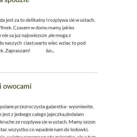
jest za to delikatny i rozplywa sie w ustach,
uffinek. Czasem w domu mamy jakies
 nie sa juz najswiezsze ,ale moga z
 naszych ciast,warto wiec wziac to pod
wiek. Zapraszam! &n...
 i owocami
polane przezroczysta galaretka- wysmienite.
 jest z jednego calego jajeczka,dodalam
 kruche ze rozplywa sie w ustach. Mamy sezon
ac wszystko co wpadnie nam do lodowki.
ie swietna przezroczysta galaretka-ale o tym