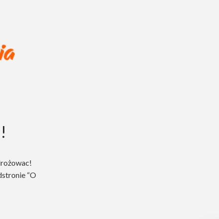
!
drożowac!
dstronie “O