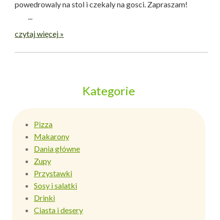
powedrowaly na stol i czekaly na gosci. Zapraszam!
...
czytaj więcej »
Kategorie
Pizza
Makarony
Dania główne
Zupy
Przystawki
Sosy i salatki
Drinki
Ciasta i desery