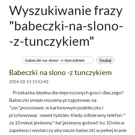
Wyszukiwanie frazy
"babeczki-na-slono-
-z-tunczykiem"
Babeczki na slono -z tunczykiem
2014-03-13 15:52:42
Przekaska idealna dla nieproszonych gosci-dlaczego?
Babeczki smialo mozemy przygotowac na
"zas",pozostawic w kartonowym pudeleczku i
przchowywac nawet tydzien. Kiedy odbieramy telefon-"
za 10 minut jestesmy"-ha!,jestesmy gotowi! bo 10 min.w
zupelnosci wystarczy aby nasze babeczki w pelnej krasie