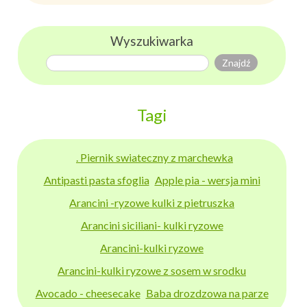
Wyszukiwarka
Tagi
. Piernik swiateczny z marchewka
Antipasti pasta sfoglia
Apple pia - wersja mini
Arancini -ryzowe kulki z pietruszka
Arancini siciliani- kulki ryzowe
Arancini-kulki ryzowe
Arancini-kulki ryzowe z sosem w srodku
Avocado - cheesecake
Baba drozdzowa na parze