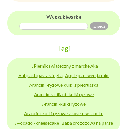
Wyszukiwarka
Tagi
. Piernik swiateczny z marchewka
Antipasti pasta sfoglia
Apple pia - wersja mini
Arancini -ryzowe kulki z pietruszka
Arancini siciliani- kulki ryzowe
Arancini-kulki ryzowe
Arancini-kulki ryzowe z sosem w srodku
Avocado - cheesecake
Baba drozdzowa na parze