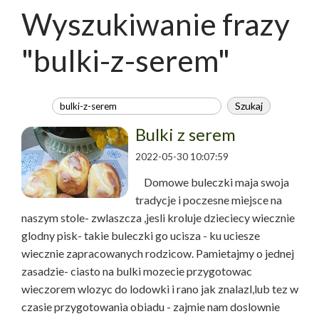
Wyszukiwanie frazy
"bulki-z-serem"
Bulki z serem
2022-05-30 10:07:59
Domowe buleczki maja swoja
tradycje i poczesne miejsce na
naszym stole- zwlaszcza ,jesli kroluje dzieciecy wiecznie
glodny pisk- takie buleczki go ucisza - ku uciesze
wiecznie zapracowanych rodzicow. Pamietajmy o jednej
zasadzie- ciasto na bulki mozecie przygotowac
wieczorem wlozyc do lodowki i rano jak znalazl,lub tez w
czasie przygotowania obiadu - zajmie nam doslownie