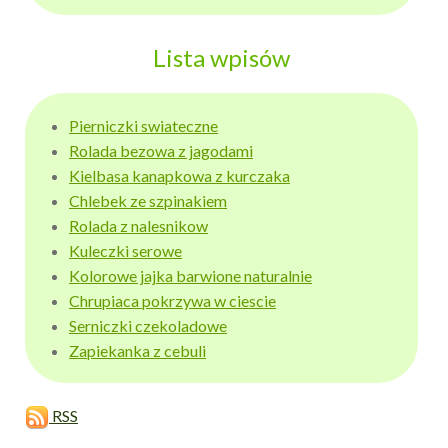
Lista wpisów
Pierniczki swiateczne
Rolada bezowa z jagodami
Kielbasa kanapkowa z kurczaka
Chlebek ze szpinakiem
Rolada z nalesnikow
Kuleczki serowe
Kolorowe jajka barwione naturalnie
Chrupiaca pokrzywa w ciescie
Serniczki czekoladowe
Zapiekanka z cebuli
RSS