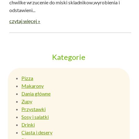
chwilke wrzucenie do miski skladnikow,wyrobienia i
odstawieni...
czytaj więcej »
Kategorie
Pizza
Makarony
Dania główne
Zupy
Przystawki
Sosy i salatki
Drinki
Ciasta i desery