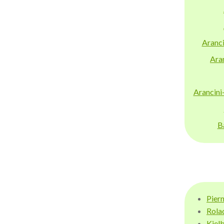
Aranci
Aran
Arancini
B
Pier
Rola
Kiel