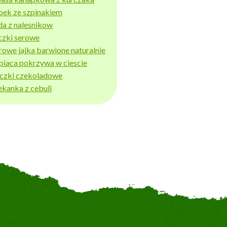
bek ze szpinakiem
da z nalesnikow
czki serowe
rowe jajka barwione naturalnie
piaca pokrzywa w ciescie
iczki czekoladowe
ekanka z cebuli