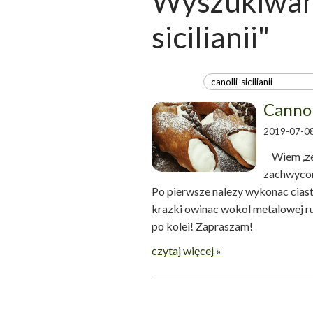
Wyszukiwani
sicilianii"
Cannoll
2019-07-08
Wiem ,ze 
zachwycony
Po pierwsze nalezy wykonac cias
krazki owinac wokol metalowej rurki
po kolei! Zapraszam
czytaj więcej »