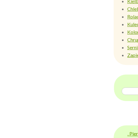
Kiel
Chle
Rola
Kule
Kolo
Chru
Sern
Zapi
. Pi