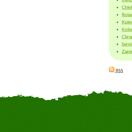
Chle
Rola
Kule
Kolo
Chru
Sern
Zapi
RSS