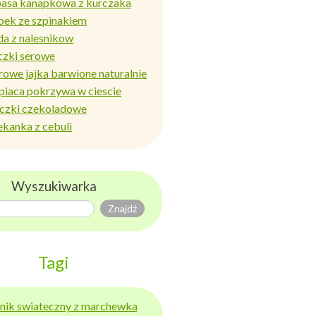
basa kanapkowa z kurczaka
bek ze szpinakiem
da z nalesnikow
czki serowe
rowe jajka barwione naturalnie
piaca pokrzywa w ciescie
iczki czekoladowe
ekanka z cebuli
Wyszukiwarka
Tagi
ernik swiateczny z marchewka