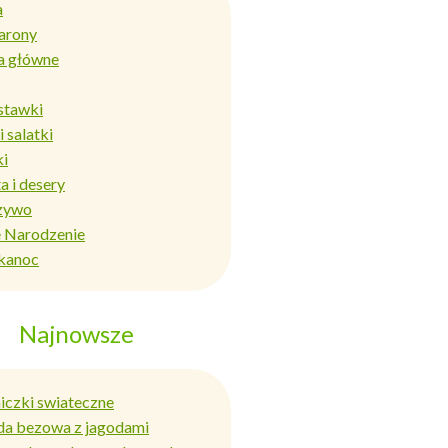
a
arony
a główne
stawki
i salatki
ki
a i desery
zywo
 Narodzenie
kanoc
Najnowsze
niczki swiateczne
da bezowa z jagodami