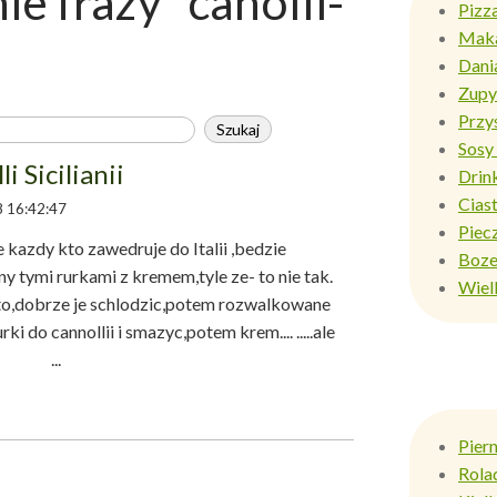
e frazy "canolli-
Pizz
Mak
Dani
Zupy
Przy
Sosy 
i Sicilianii
Drin
Ciast
 16:42:47
Piec
kazdy kto zawedruje do Italii ,bedzie
Boze
 tymi rurkami z kremem,tyle ze- to nie tak.
Wiel
to,dobrze je schlodzic,potem rozwalkowane
 do cannollii i smazyc,potem krem.... .....ale
! ...
Pier
Rola