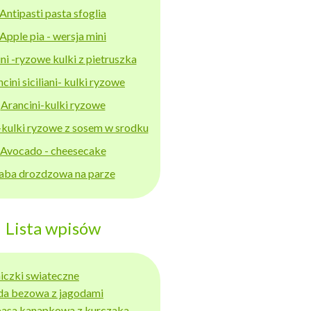
Antipasti pasta sfoglia
Apple pia - wersja mini
ni -ryzowe kulki z pietruszka
cini siciliani- kulki ryzowe
Arancini-kulki ryzowe
-kulki ryzowe z sosem w srodku
Avocado - cheesecake
aba drozdzowa na parze
Lista wpisów
niczki swiateczne
da bezowa z jagodami
basa kanapkowa z kurczaka