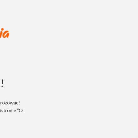
!
drożowac!
dstronie “O