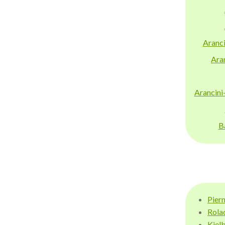
Aranci
Aran
Arancini
B
Pier
Rola
Kiel