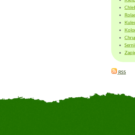
Chle
Rola
Kule
Kolo
Chru
Sern
Zapi
RSS