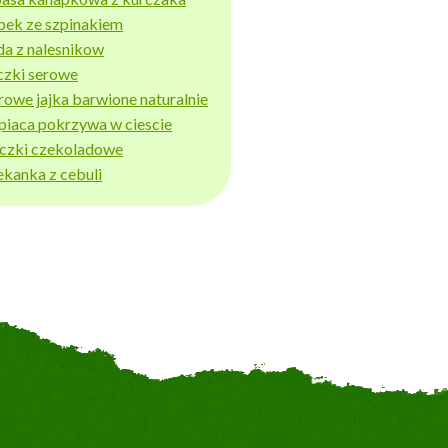
bek ze szpinakiem
da z nalesnikow
czki serowe
rowe jajka barwione naturalnie
piaca pokrzywa w ciescie
iczki czekoladowe
ekanka z cebuli