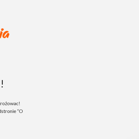
!
drożowac!
dstronie “O