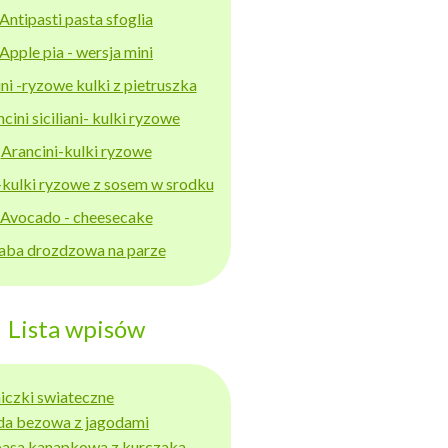
Antipasti pasta sfoglia
Apple pia - wersja mini
ni -ryzowe kulki z pietruszka
cini siciliani- kulki ryzowe
Arancini-kulki ryzowe
-kulki ryzowe z sosem w srodku
Avocado - cheesecake
aba drozdzowa na parze
Lista wpisów
niczki swiateczne
da bezowa z jagodami
basa kanapkowa z kurczaka