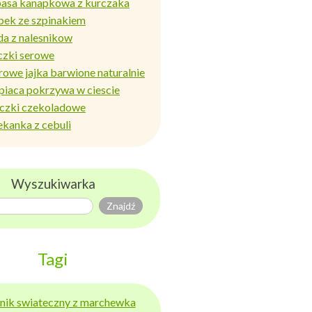
basa kanapkowa z kurczaka
bek ze szpinakiem
da z nalesnikow
czki serowe
rowe jajka barwione naturalnie
piaca pokrzywa w ciescie
iczki czekoladowe
ekanka z cebuli
Wyszukiwarka
Tagi
ernik swiateczny z marchewka