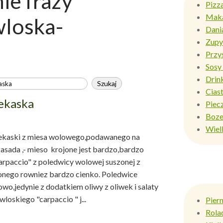
e frazy
Pizz
Mak
wloska-
Dani
Zupy
Przy
Sosy 
Drin
Ciast
ekaska
Piec
Boze
Wiel
ekaski z miesa wolowego,podawanego na
zasada ,- mieso krojone jest bardzo,bardzo
arpaccio" z poledwicy wolowej suszonej z
onego rowniez bardzo cienko. Poledwice
wo,jedynie z dodatkiem oliwy z oliwek i salaty
loskiego "carpaccio " j...
Pier
Rola