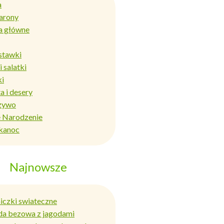
a
arony
a główne
stawki
i salatki
ki
a i desery
zywo
 Narodzenie
kanoc
Najnowsze
niczki swiateczne
da bezowa z jagodami