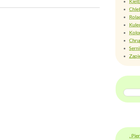
Kiel
Chle
Rola
Kule
Kolo
Chru
Sern
Zapi
. Pi