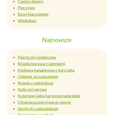
Ciasta i desery
Pieczywo
Boze Narodzenie
Wielkanoc
Najnowsze
Pierniczki swiateczne
Rolada bezowa z jagodami
Kielbasa kanapkowa z kurczaka
Chlebek ze szpinakiem
Rolada z nalesnikow
Kuleczki serowe
Kolorowe jajka barwione naturalnie
Chrupiaca pokrzywa w ciescie
Serniczki czekoladowe
Zapiekanka z cebuli