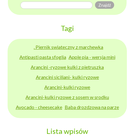
Tagi
. Piernik swiateczny z marchewka
Antipasti pasta sfoglia
Apple pia - wersja mini
Arancini -ryzowe kulki z pietruszka
Arancini siciliani- kulki ryzowe
Arancini-kulki ryzowe
Arancini-kulki ryzowe z sosem w srodku
Avocado - cheesecake
Baba drozdzowa na parze
Lista wpisów