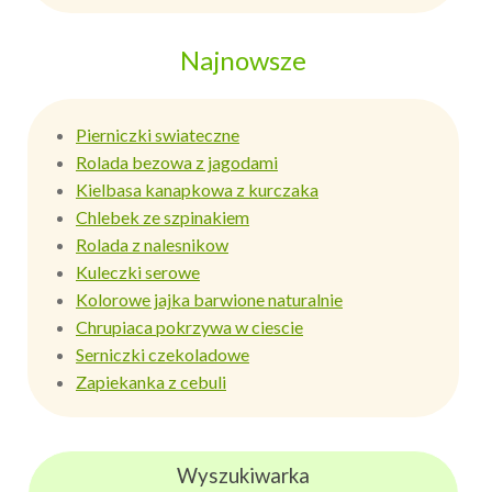
Najnowsze
Pierniczki swiateczne
Rolada bezowa z jagodami
Kielbasa kanapkowa z kurczaka
Chlebek ze szpinakiem
Rolada z nalesnikow
Kuleczki serowe
Kolorowe jajka barwione naturalnie
Chrupiaca pokrzywa w ciescie
Serniczki czekoladowe
Zapiekanka z cebuli
Wyszukiwarka