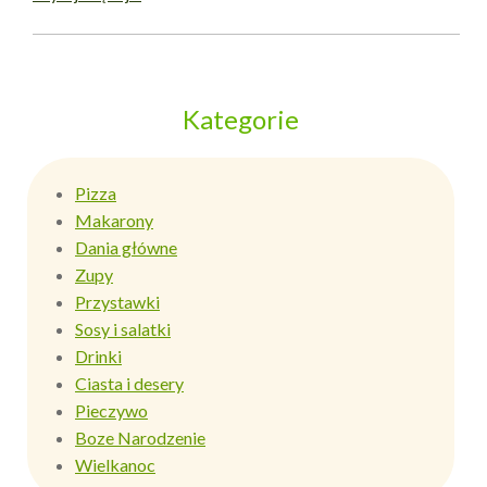
Kategorie
Pizza
Makarony
Dania główne
Zupy
Przystawki
Sosy i salatki
Drinki
Ciasta i desery
Pieczywo
Boze Narodzenie
Wielkanoc