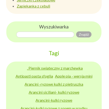
Zapiekanka z cebuli
Wyszukiwarka
Tagi
. Piernik swiateczny z marchewka
Antipasti pasta sfoglia
Apple pia - wersja mini
Arancini -ryzowe kulki z pietruszka
Arancini siciliani- kulki ryzowe
Arancini-kulki ryzowe
Arancini-kulki ryzowe z sosem w srodku