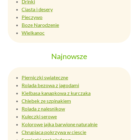
Drinki
Ciasta i desery
Pieczywo
Boze Narodzenie
Wielkanoc
Najnowsze
Pierniczki swiateczne
Rolada bezowa z jagodami
Kielbasa kanapkowa z kurczaka
Chlebek ze szpinakiem
Rolada z nalesnikow
Kuleczki serowe
Kolorowe jajka barwione naturalnie
Chrupiaca pokrzywa w ciescie
Serniczki czekoladowe